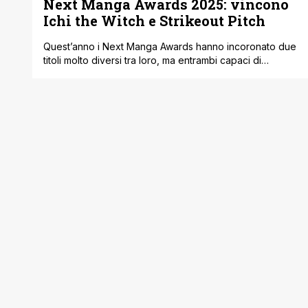
Next Manga Awards 2025: vincono
Ichi the Witch e Strikeout Pitch
Quest’anno i Next Manga Awards hanno incoronato due
titoli molto diversi tra loro, ma entrambi capaci di
conquistare i lettori. Nella categoria Print Manga il
premio più alto è andato a Ichi the Witch, mentre nella
sezione Web Manga ha trionfato Strikeout Pitch.
Entrambe le opere sono pubblicate da Shueisha e
disponibili anche in inglese [']