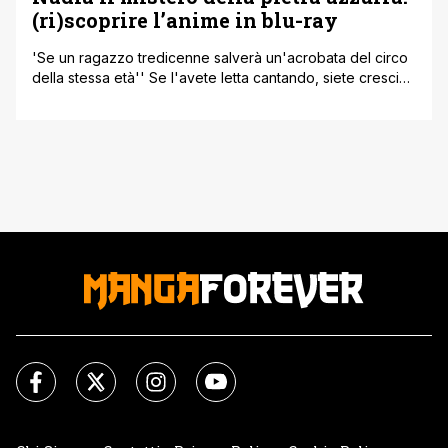
(ri)scoprire l’anime in blu-ray
'Se un ragazzo tredicenne salverà un'acrobata del circo
della stessa età'' Se l'avete letta cantando, siete cresciuti
negli anni '80-'90 a Latte e cartoni animati. Per tutti i fan
della serie anime cult ' e per nuovi possibili adepti ' arriva
in blu-ray Nadia Il mistero della pietra azzurra. Non la
prima volta in assoluto [']