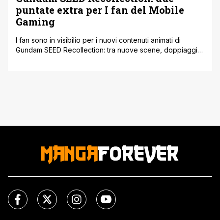
puntate extra per I fan del Mobile
Gaming
I fan sono in visibilio per i nuovi contenuti animati di
Gundam SEED Recollection: tra nuove scene, doppiaggio
originale e combattimenti, sembra quasi una mini OVA. Alla
fine è bastata l'uscita del nuovo contenuto 'SEED
Recollection' per SD Gundam G Generation Eternal per
riaccendere l'entusiasmo della fanbase storica di Mobile
Suite Gundam SEED. Online c'è [']