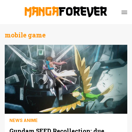
mobile game
NEWS ANIME
Gundam SEED Recollection: due