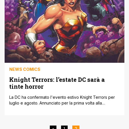
NEWS COMICS
Knight Terrors: l’estate DC sarà a
tinte horror
La DC ha confermato l'evento estivo Knight Terrors per
luglio e agosto. Annunciato per la prima volta alla
convention ComicsPRO di Pittsburgh, l'evento era stato
precedentemente anticipato dalla timeline di Dawn of DC,
in cui il nome della saga appariva parzialmente oscurato.
L'evento consisterà in una serie principale Knight Terrors
«
1
2