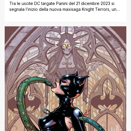
Tra le uscite DC targate Panini del 21 dicembre 2023 si
segnala l’inizio della nuova maxisaga Knight Terrors, un
altro importantissimo tassello nel grande affresco che è
Dawn of DC. Inoltre si conclude Dark Knight of Steel e, in
occasione dell’uscita nelle sale del film Aquaman e il
Regno Perduto, ecco il Grande Libro di [']