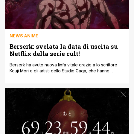
NEWS ANIME
Berserk: svelata la data di uscita su
Netflix della serie cult!
Berserk ha avuto nuova linfa vitale grazie a lo scrittore
Kouji Mori e gli artisti dello Studio Gaga, che hanno
raccolto il testimone di Kentaro Miura per proseguire le
avventure di Guts nel medioevo fantastico più violento di
sempre. Durante la stagione estiva abbiamo ricevuto la
notizia riguardante la trasposizione anime classica
acquisita da Netflix [']