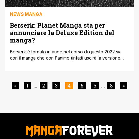
NEWS MANGA
Berserk: Planet Manga sta per
annunciare la Deluxe Edition del
manga?
Berserk è tornato in auge nel corso di questo 2022 sia
con il manga che con l'anime (infatti uscirà la versione
Memorial Edition della trilogia cinematografica ndr).
L'eredità di Miura è immensa e quindi senza ombra di
dubbio non poteva essere lasciata in sospeso. Oggi a
sororpesa la Planet Manga pubblica una foto che molto
«
1
2
3
4
5
6
8
»
...
...
[']