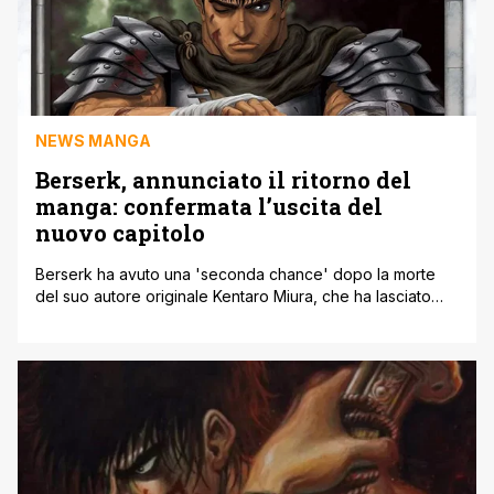
NEWS MANGA
Berserk, annunciato il ritorno del
manga: confermata l’uscita del
nuovo capitolo
Berserk ha avuto una 'seconda chance' dopo la morte
del suo autore originale Kentaro Miura, che ha lasciato
una grande eredità al suo team, attualmente al lavoro
sull'opera tornata su Young Animals. Successivamente a
una pubblicazione regolare Berserk si è fermato con il
capitolo 370. Nella giornata d'ieri però, un Tweet ha
confermato già il [']