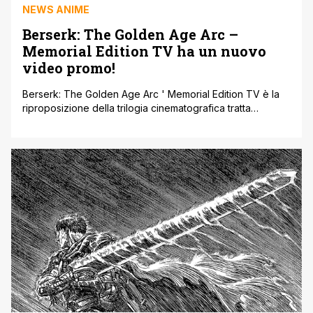
NEWS ANIME
Berserk: The Golden Age Arc –
Memorial Edition TV ha un nuovo
video promo!
Berserk: The Golden Age Arc ' Memorial Edition TV è la
riproposizione della trilogia cinematografica tratta
dall'opera manga originale Berserk, del compianto
Kentaro Miura. Una nuova versione per la TV sarà
proposta ai fan durante il mese di ottobre e per celebrare
l'evento è stato pubblicato un nuovo promo all' Aniplex
Online Fest 2022. La [']