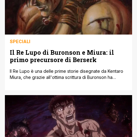
SPECIALI
Il Re Lupo di Buronson e Miura: il
primo precursore di Berserk
Il Re Lupo è una delle prime storie disegnate da Kentaro
Miura, che grazie all'ottima scrittura di Buronson ha
cercato e trovato una forte ispirazione per il suo talento
artistico, sfociato completamente all'inizio e durante il
corso del suo manga per eccellenza: Berserk. Se
ammirate bene la struttura delle tavole e il design di
personaggi, [']