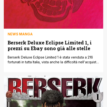
NEWS MANGA
Berserk Deluxe Eclipse Limited 1, i
prezzi su Ebay sono già alle stelle
Berserk Deluxe Eclipse Limited 1 è stata venduta a 216
fortunati in tutta Italia, vista anche la difficoltà nell'acquisto
tramite il link fornito dalla stessa Panini Comics.
Ovviamente essendo il tutto estremamente limitato
numerose persone sono rimaste senza la loro copie, e
puntalemente proprio per questo i prezzi della variant
sono già alle stelle su [']