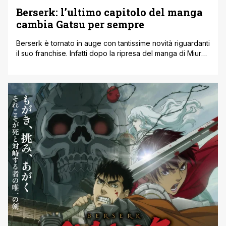
Berserk: l’ultimo capitolo del manga
cambia Gatsu per sempre
Berserk è tornato in auge con tantissime novità riguardanti
il suo franchise. Infatti dopo la ripresa del manga di Miura
tramite Kouji Mori e gli artisti dello Studio Gaga, Gatsu sarà
protagonista anche di una Memorial Edition, ovvero una
riproposizione della trilogia cinematografica del 2010 in
uscita a ottobre in Giappone. In terra nostrana oltre [']