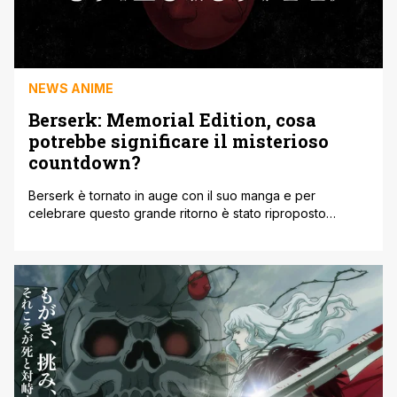
NEWS ANIME
Berserk: Memorial Edition, cosa
potrebbe significare il misterioso
countdown?
Berserk è tornato in auge con il suo manga e per
celebrare questo grande ritorno è stato riproposto
l’anime omonimo che ricalchera gli eventi della trilogia
cinematografica del 2010. Non ci sarà nulla di nuovo ma
all’interno di questa Memorial Edition saranno presenti
alcuni minuti inediti mai aggiunti nella prima pubblicazione.
A tal proposito i [']