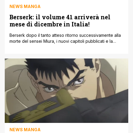
NEWS MANGA
Berserk: il volume 41 arriverà nel
mese di dicembre in Italia!
Berserk dopo il tanto atteso ritorno successivamente alla
morte del sensei Miura, i nuovi capitoli pubblicati e la
ripresa totale della serializzazione hanno portato anche la
stessa Panini a continuare con la pubblicazione in volumi.
Infatti oltre l'annuncio della Deluxe Edition di Berserk
come suggerisce Anteprima 373 abbiamo anche la data
ufficiale di uscita del [']
NEWS MANGA