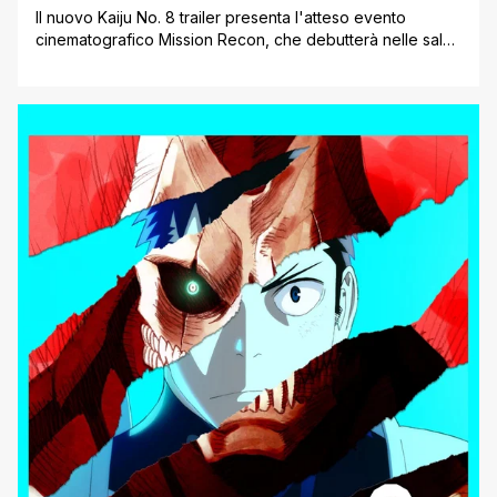
Il nuovo Kaiju No. 8 trailer presenta l'atteso evento
cinematografico Mission Recon, che debutterà nelle sale
italiane questa primavera. Eagle Pictures ha diffuso oggi il
primo filmato promozionale dell'anime che sarà proiettato
dal 14 al 16 aprile 2025. Questo trailer di Kaiju No. 8 offre
uno sguardo esclusivo all'episodio inedito 'Hoshina's Day
Off', mai mostrato [']