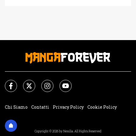
all'acclamata serie anime. L'appuntamento nei cinema
italiani è fissato per tre giorni, dal 14 al 16 aprile, con
proiezioni in versione originale sottotitolata in italiano. Il
film evento permetterà ai fan di [']
Chi Siamo
Contatti
Privacy Policy
Cookie Policy
Impostazioni Cookie
Copyright © 2026 by Nexilia. All Rights Reserved