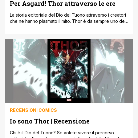
Per Asgard! Thor attraverso le ere
La storia editoriale del Dio del Tuono attraverso i creatori
che ne hanno plasmato il mito. Thor è da sempre uno dei
personaggi più celebri della Marvel. Le sue avventure dai
toni fantasy filtrate da una sensibilità fantascientifica
hanno entusiasmato generazioni di lettori e la sua
pressoché costante presenza nelle vicende degli
Avengers ha contribuito [']
RECENSIONI COMICS
Io sono Thor | Recensione
Chi è il Dio del Tuono? Se volete vivere il percorso