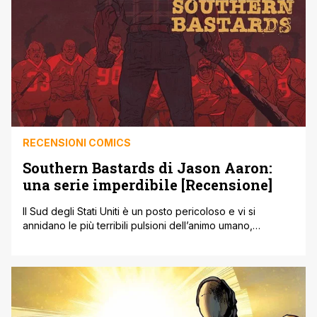
RECENSIONI COMICS
Southern Bastards di Jason Aaron:
una serie imperdibile [Recensione]
Il Sud degli Stati Uniti è un posto pericoloso e vi si
annidano le più terribili pulsioni dell’animo umano,
specialmente se a descriverlo è lo straordinario autore di
Scalped: Jason Aaron! Non perdete Southern Bastards,
dirompente serie Image disegnata da Jason Latour
pubblicata da Panini Comics! Un fumetto che si apre con
la sgradevole immagine [']