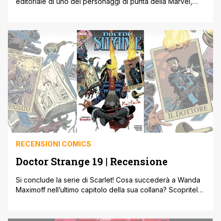
editoriale di uno dei personaggi di punta della Marvel,
questo è il volume che fa per voi! Non perdete una
raccolta delle migliori storie del biondo Vendicatore
realizzate da autori leggendari del fumetto americano!
Thor è da sempre uno degli eroi più popolari della [']
RECENSIONI COMICS
Doctor Strange 19 | Recensione
Si conclude la serie di Scarlet! Cosa succederà a Wanda
Maximoff nell’ultimo capitolo della sua collana? Scopritelo
in questa nuova uscita del Doctor Strange, imperdibile
per tutti gli estimatori dell’esoterismo made in Marvel!
Come ho avuto modo di scrivere in numerose occasioni,