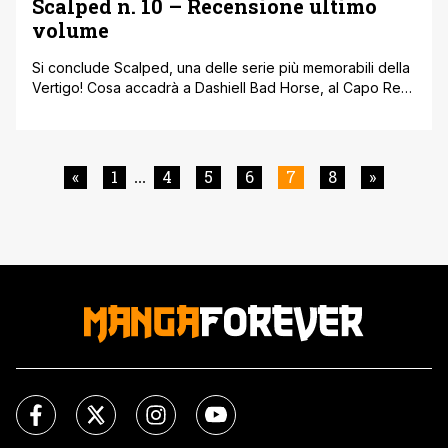
Scalped n. 10 – Recensione ultimo
volume
Si conclude Scalped, una delle serie più memorabili della
Vertigo! Cosa accadrà a Dashiell Bad Horse, al Capo Red
Crow e agli altri abitanti delle riserva Prairie Rose? Ce lo
diranno Jason Aaron e R.M. Guéra nel dirompente
capitolo finale della saga! Scalped n. 10 – La Fine della
Pista Autori: Jason Aaron (testi), R.M. [']
«
1
4
5
6
7
8
»
...