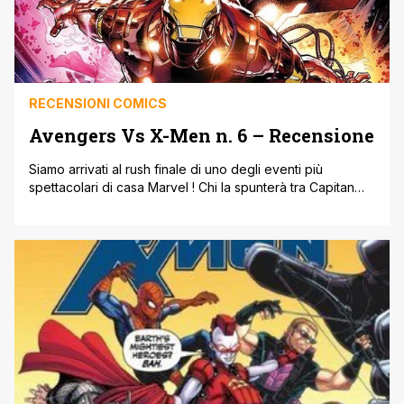
RECENSIONI COMICS
Avengers Vs X-Men n. 6 – Recensione
Siamo arrivati al rush finale di uno degli eventi più
spettacolari di casa Marvel ! Chi la spunterà tra Capitan
America e Ciclope, ormai annebbiato dalla forza Fenice ?
E quali saranno le conseguenze di questa epica battaglia
??? Ce lo diranno Brian M. Bendis, Jason Aaron, Olivier
Coipel e Adam Kubert !!! Avengers Vs [']