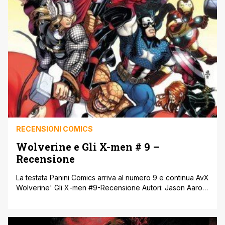
RECENSIONI COMICS
Wolverine e Gli X-men # 9 –
Recensione
La testata Panini Comics arriva al numero 9 e continua AvX
Wolverine' Gli X-men #9-Recensione Autori: Jason Aaron,
Chris Bachalo, Rick Remender, Phil Noto, Christos Cage,
David Baldeon Casa editrice: Panini Comics Provenienza:
Stati Uniti, 17×26, S., 80 pp., col. Genere: Supereroistico