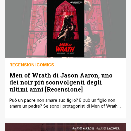
la testata di Stephen Strange, il Mago Supremo della
Marvel creato dai leggendari [']
RECENSIONI COMICS
Men of Wrath di Jason Aaron, uno
dei noir più sconvolgenti degli
ultimi anni [Recensione]
Può un padre non amare suo figlio? E può un figlio non
amare un padre? Se sono i protagonisti di Men of Wrath,
dirompente miniserie scritta da Jason Aaron, possono
solo odiarsi! Non perdete uno dei noir più sconvolgenti
degli ultimi anni disegnato dal grande Ron Garney! Jason
Aaron non è uno sceneggiatore qualsiasi e [']