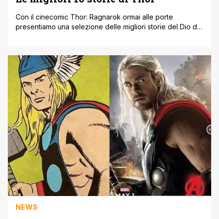
Con il cinecomic Thor: Ragnarok ormai alle porte
presentiamo una selezione delle migliori storie del Dio del
Tuono! Domani 25 ottobre uscirà in tutte le sale
l'attesissimo Thor: Ragnarok. Ma quali sono le più belle
ed epiche storie del Dio del Tuono? Ecco una selezione
delle migliori che abbiamo raccolto nel corso della sua
lunghissima storia [']
NEWS