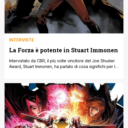
INTERVISTE
La Forza è potente in Stuart Immonen
Intervistato da CBR, il più volte vincitore del Joe Shuster
Award, Stuart Immonen, ha parlato di cosa significhi per lui
lavorare su una delle saghe più famose e amate di tutti i
tempi, del rapporto con i colleghi e dell'eredità lasciata
da Ralph McQuarrie, concept artist della trilogia originale
di Guerre Stellari. Inoltre, ha fatto intendere [']