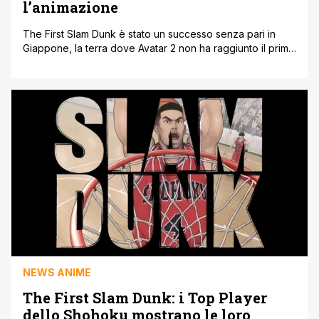
l’animazione
The First Slam Dunk è stato un successo senza pari in
Giappone, la terra dove Avatar 2 non ha raggiunto il primo
posto per via del nuovo lungometraggio diretto da Inoue
(anche autore originale del manga). Questo la dice lunga
sul tutto e allo stesso tempo il film deve ancora arrivare
nel resto del mondo, [']
NEWS ANIME
The First Slam Dunk: i Top Player
dello Shohoku mostrano le loro