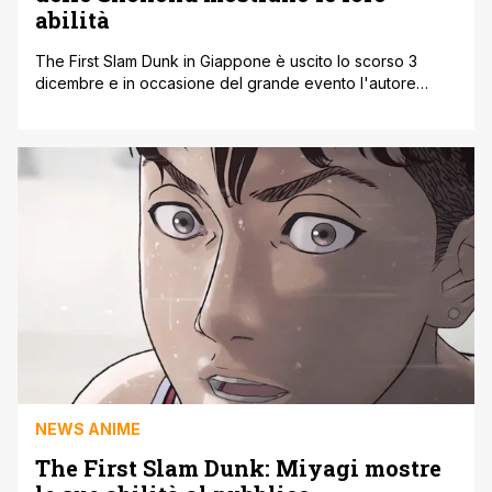
abilità
The First Slam Dunk in Giappone è uscito lo scorso 3
dicembre e in occasione del grande evento l'autore
originale del manga nonché regista del film ha anche
discusso di alcune novità per quanto riguarda la sua
carriera artistica, annunciando anche un potenziale ritorno
di Vagabond. Il film in questione si è ovviamente posto
come [']
NEWS ANIME
The First Slam Dunk: Miyagi mostre