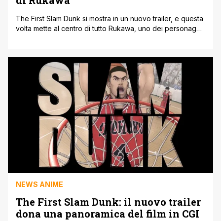
di Rukawa
The First Slam Dunk si mostra in un nuovo trailer, e questa
volta mette al centro di tutto Rukawa, uno dei personaggi
più amati di sempre all'interno del franchise spokon.
Guardare i trailer di questo nuovo lungometraggio
dedicato all'opera d'Inoue è sempre molto interessante,
sia per la grande assenza durata anni da parte della
versione [']
NEWS ANIME
The First Slam Dunk: il nuovo trailer
dona una panoramica del film in CGI