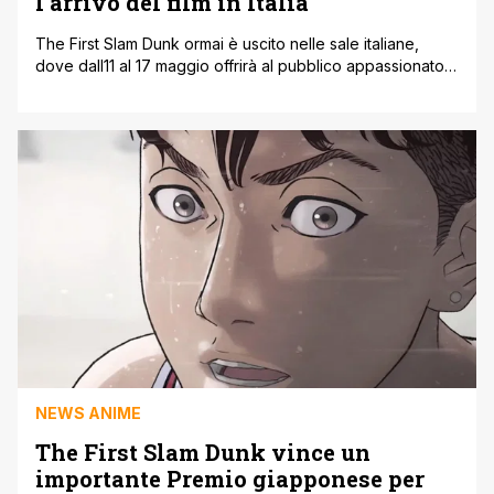
l’arrivo del film in Italia
The First Slam Dunk ormai è uscito nelle sale italiane,
dove dall11 al 17 maggio offrirà al pubblico appassionato
di visionare finalmente l'opera animata firmata dallo
stesso Inoue, autore originale del manga di Slam Dunk,
nonché regista e scrittore del film campione d'incassi in
Giappone. Dopo essersi classificato tra i 10 film anime più
visti [']
NEWS ANIME
The First Slam Dunk vince un
importante Premio giapponese per