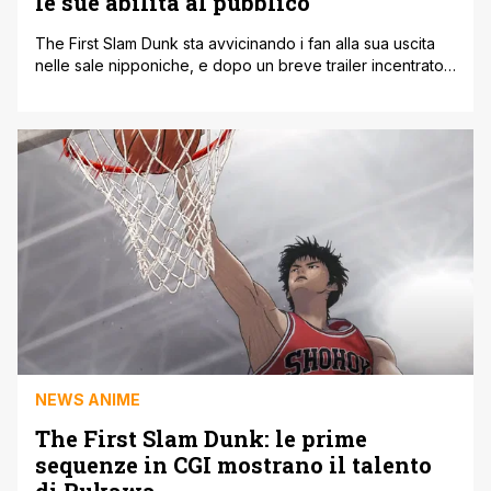
le sue abilità al pubblico
The First Slam Dunk sta avvicinando i fan alla sua uscita
nelle sale nipponiche, e dopo un breve trailer incentrato
sul talentuoso Rukawa, ecco che arriva Miyagi, un altro
asso della serie. Anche qui abbiamo un altro assaggio
della prossima pellicola dedicata al franchise animato in
CGI. Anche in questo caso, così come i precedenti, [']
NEWS ANIME
The First Slam Dunk: le prime
sequenze in CGI mostrano il talento