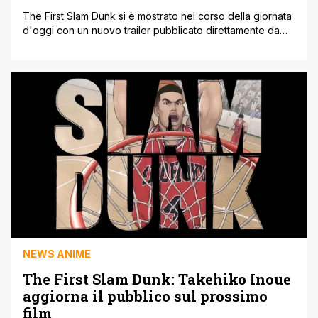
The First Slam Dunk si è mostrato nel corso della giornata
d'oggi con un nuovo trailer pubblicato direttamente da
Toei Animation, la casa di produzione che appunto
distribuirà il lungometraggio nelle sale giapponesi. Il breve
e conciso trailer è stato mostrato durante un evento della
stessa Toei, dove appunto si è discusso del film
confermandone [']
NEWS ANIME
The First Slam Dunk: Takehiko Inoue
aggiorna il pubblico sul prossimo
film