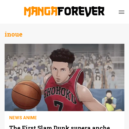
inoue
NEWS ANIME
The First Slam Dunk supera anche