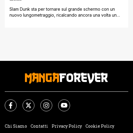
Slam Dunk sta per tornare sul grande schermo con un
nuovo lungometraggio, ricalcando ancora una volta un
territorio che per anni è stato suo, quello del medium
inerente a manga e anime nei ruggenti anni '90. Il manga
e anche l'anime si è fermato sul finire degli anni novanta
appunto e successivamente, nei primi anni [']
Chi Siamo
Contatti
Privacy Policy
Cookie Policy