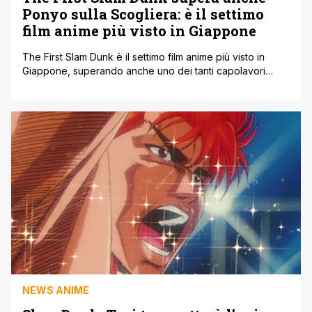
Ponyo sulla Scogliera: è il settimo
film anime più visto in Giappone
The First Slam Dunk è il settimo film anime più visto in
Giappone, superando anche uno dei tanti capolavori
dello Studio Ghibli: Ponyo sulla Scogliera, uscito di
recente anche in Italia insieme a una rassegna dedicata al
celebre studio di animazione nipponica. Nel momento in
cui scriviamo, così come leggiamo su ANN il film ha [']
NEWS ANIME