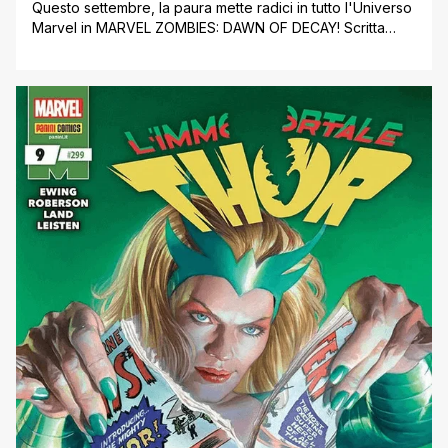
Questo settembre, la paura mette radici in tutto l'Universo
Marvel in MARVEL ZOMBIES: DAWN OF DECAY! Scritta
dallo sceneggiatore televisivo e fumettistico Tom
Krajewski (Primer della DC) al suo debutto in Marvel
Comics e disegnata dall'acclamato artista Jason Muhr
(SPIDER-MAN 2099), la miniserie di quattro numeri offrirà
una storia dell'orrore con i supereroi protagonisti giusto
[']