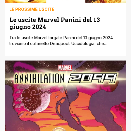
LE PROSSIME USCITE
Le uscite Marvel Panini del 13
giugno 2024
Tra le uscite Marvel targate Panini del 13 giugno 2024
troviamo il cofanetto Deadpool: Uccidologia, che
raccoglie una serie di scatenate miniserie del Mercenario
Chiaccherone, protagonista anche dell’ultimo saggio di
Fabio Licari e Marco Rizzo in vista dell'uscita al cinema di
Deadpool ' Wolverine. Inoltre torna in scena Superior
Spider-Man su Amazing Spider-Man 44 (disponibile [']