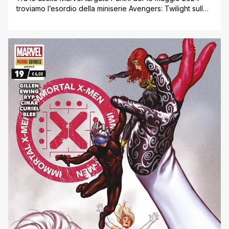
troviamo l’esordio della miniserie Avengers: Twilight sulle
pagine di Avengers, mentre continua la saga Gang War
sulle pagine di Miles Morales: Spider-Man e Amazing
Spider-Man. Continua inoltre l’affresco di Fall of X sulle
pagine de L’Invincibile Iron Man, si conclude il “western
spaziale” dei Guardiani [']