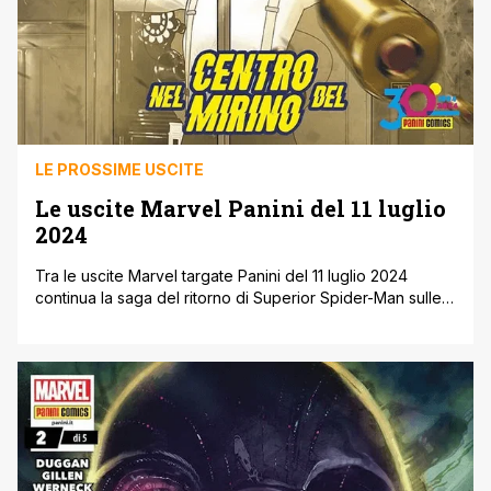
LE PROSSIME USCITE
Le uscite Marvel Panini del 11 luglio
2024
Tra le uscite Marvel targate Panini del 11 luglio 2024
continua la saga del ritorno di Superior Spider-Man sulle
pagine di Spider-Man, mentre sulle pagine di Iron Man si
aggiunge un altro tassello al mosaico mutante di Fall of X.
Inoltre si festeggia il 300° episodio di Miles Morales:
Spider-Man, inizia la nuova serie di [']