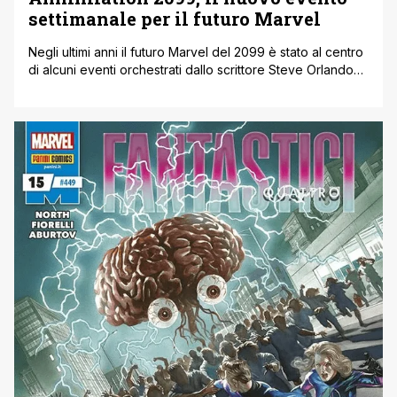
settimanale per il futuro Marvel
Negli ultimi anni il futuro Marvel del 2099 è stato al centro
di alcuni eventi orchestrati dallo scrittore Steve Orlando
con protagonista Miguel O’Hara, Spider-Man, ma a luglio
la versione 2099 di Annihilation abbandonerà i confini di
Nueva York per addentrarsi nelle profondità del cosmo.
Insieme a una schiera di straordinari disegnatori, tra cui
Nick [']