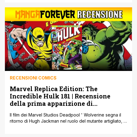
GODS e arriva la nuova avventura di Spider-Gwen, in tour
con le Mary Janes, mentre sulle pagine di Venom inizia il
crossover con Carnage Simbiosi Necrosi, [']
RECENSIONI COMICS
Marvel Replica Edition: The
Incredible Hulk 181 | Recensione
della prima apparizione di
Wolverine
Il film dei Marvel Studios Deadpool ' Wolverine segna il
ritorno di Hugh Jackman nel ruolo del mutante artigliato, e
quale miglior occasione di rispolverare la prima
apparizione di Wolverine, avvenuta proprio 50 anni fa?