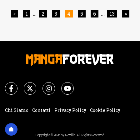
dedicata al giovanissimo eroe aracnide la cui esistenza
era stata finora dimenticata da tutto l’Universo Marvel. Di
«
1
2
3
4
5
6
13
»
...
...
seguito, direttamente [']
Chi Siamo
Contatti
Privacy Policy
Cookie Policy
Impostazioni Cookie
Copyright © 2026 by Nexilia. All Rights Reserved