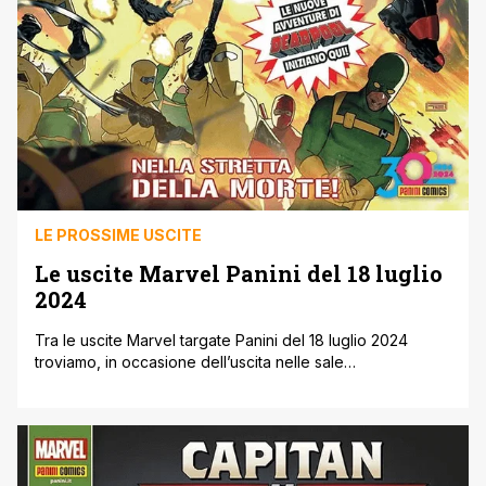
LE PROSSIME USCITE
Le uscite Marvel Panini del 18 luglio
2024
Tra le uscite Marvel targate Panini del 18 luglio 2024
troviamo, in occasione dell’uscita nelle sale
cinematografiche di Deadpool ' Wolverine, il primo
numero della nuovissima serie di Deadpool di Cody Ziglar
e Rogé Antonio. Inoltre prosegue Fall of the House of X
sulle pagine delle serie mutanti, tra cui Wolverine (che
festeggia il 350° [']