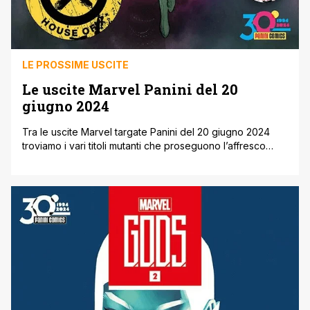
LE PROSSIME USCITE
Le uscite Marvel Panini del 20
giugno 2024
Tra le uscite Marvel targate Panini del 20 giugno 2024
troviamo i vari titoli mutanti che proseguono l’affresco
narrativo di Fall of House of X. Inoltre arriva uno speciale
numero di Deadpool, che accompagna anche la
riproposizione di tutti i volumi della Deadpool Collection.
Continua poi la serie di Spider-Boy e arriva l’edizione
Grandi Tesori [']