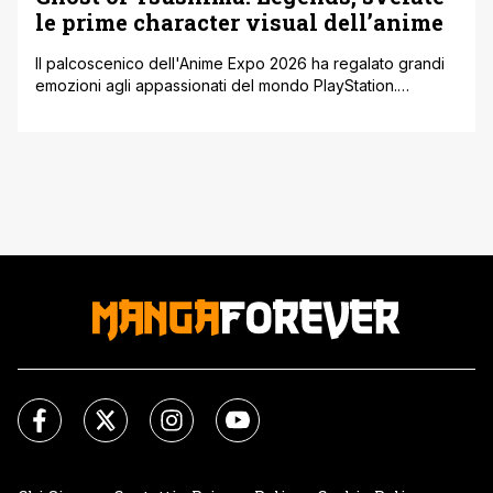
le prime character visual dell’anime
Il palcoscenico dell'Anime Expo 2026 ha regalato grandi
emozioni agli appassionati del mondo PlayStation.
Durante l'evento sono stati infatti mostrati in esclusiva la
visual ufficiale e le primissime character visual dedicate
alle classi Assassino, Ronin e Cacciatore per
l'adattamento anime di Ghost of Tsushima: Legends. Le
immagini offrono una prima e affascinante panoramica
sullo stile [']