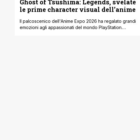
Ghost of Tsushima: Legends, svelate
le prime character visual dell’anime
Il palcoscenico dell'Anime Expo 2026 ha regalato grandi
emozioni agli appassionati del mondo PlayStation.
Durante l'evento sono stati infatti mostrati in esclusiva la
visual ufficiale e le primissime character visual dedicate
alle classi Assassino, Ronin e Cacciatore per
l'adattamento anime di Ghost of Tsushima: Legends. Le
immagini offrono una prima e affascinante panoramica
sullo stile [']