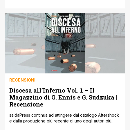
Garth Ennis che raccoglie per la prima volta le storie a
sfondo bellico firmate dal geniale autore irlandese,
saldaPress torna puntuale con il secondo volume a
distanza di poco più di due mesi con Le [']
RECENSIONI
Discesa all’Inferno Vol. 1 – Il
Magazzino di G. Ennis e G. Sudzuka |
Recensione
saldaPress continua ad attingere dal catalogo Aftershock
e dalla produzione più recente di uno degli autori più
amati del panorama fumettistico anglosassone ovvero