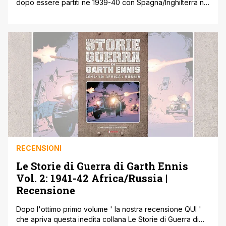
dopo essere partiti ne 1939-40 con Spagna/Inghilterra nel
primo volume ' la nostra recensione QUI ' ed essere
passati nel 1941-42 in Africa/Russia nel secondo volume '
la nostra recensione QUI, approdiamo al 1942-43 in
Artico/Mediterraneo con questo terzo volume. Con una
formula oramai [']
RECENSIONI
Le Storie di Guerra di Garth Ennis
Vol. 2: 1941-42 Africa/Russia |
Recensione
Dopo l'ottimo primo volume ' la nostra recensione QUI '
che apriva questa inedita collana Le Storie di Guerra di