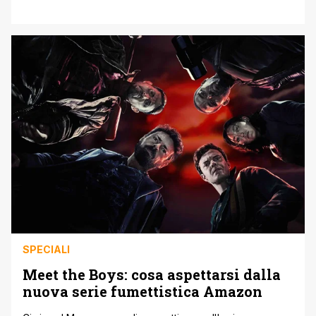
1939-40 con Spagna/Inghilterra nel primo volume – la
nostra recensione QUI – ed essere passati nel 1941-42 in
Africa/Russia nel secondo volume – la nostra recensione
QUI ' ed essersi affacciate al 1942-43 in
Artico/Mediterraneo [']
SPECIALI
Meet the Boys: cosa aspettarsi dalla
nuova serie fumettistica Amazon