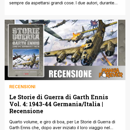
sempre da aspettarsi grandi cose. I due autori, durante
una serata insieme, sembrano abbiano gettato le basi per
una storia che (al contrario di quanto spesso accade
quando gli scrittori si riuniscono e fantasticano un po') ha
preso vita a livello editoriale. Ritorno a Brooklyn è [']
RECENSIONI
Le Storie di Guerra di Garth Ennis
Vol. 4: 1943-44 Germania/Italia |
Recensione
Quarto volume, e giro di boa, per Le Storie di Guerra di
Garth Ennis che, dopo aver iniziato il loro viaggio nel