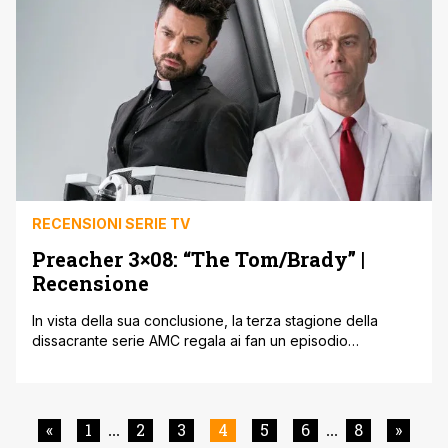
fra intrighi e avventure oltre ad avere una licenza [']
RECENSIONI SERIE TV
Preacher 3×08: “The Tom/Brady” |
Recensione
In vista della sua conclusione, la terza stagione della
dissacrante serie AMC regala ai fan un episodio
divertente e toccante. Un predicatore, un vampiro e una
ex ladra si mettono alla ricerca di Dio. Non è l'inizio di una
barzelletta ma la premessa di Preacher, l'iconoclasta
serie televisiva creata da AMC e sviluppata da Seth [']
«
1
2
3
4
5
6
8
»
...
...