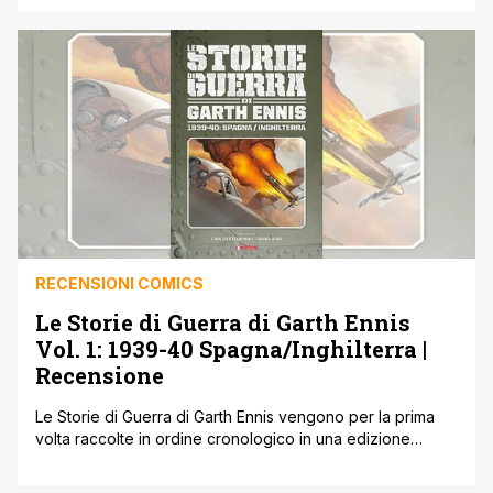
Garth Ennis, nome che di certo non ha bisogno di
presentazione avendo attraversato trasversalmente, con
il suo stile caustico, tutti i tipi di narrazione da quella
supereroistica più 'classica' fino alle lande [']
RECENSIONI COMICS
Le Storie di Guerra di Garth Ennis
Vol. 1: 1939-40 Spagna/Inghilterra |
Recensione
Le Storie di Guerra di Garth Ennis vengono per la prima
volta raccolte in ordine cronologico in una edizione
assolutamente imperdibile per i fan dell'autore irlandese,
per quelli del fumetto bellico e più in generale per gli