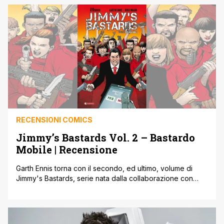
amanti del buon fumetto. saldaPress promuove sempre
con il giusto entusiasmo le proprie novità ma non è una [']
RECENSIONI COMICS
Jimmy’s Bastards Vol. 2 – Bastardo
Mobile | Recensione
Garth Ennis torna con il secondo, ed ultimo, volume di
Jimmy's Bastards, serie nata dalla collaborazione con
AfterShock Comics dopo il volume Dreaming Eagles,
pubblicato nel 2016, di cui trovate la nostra recensione
qui. Jimmy Regent è la super-spia numero uno della Gran
Bretagna. Vive tutto quel che dovrebbe vivere una spia