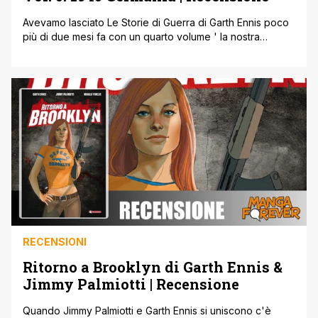
Avevamo lasciato Le Storie di Guerra di Garth Ennis poco
più di due mesi fa con un quarto volume ' la nostra
recensione QUI ' che, con buona pace del primissimo
tomo uscito, era stato senza ombra di dubbio il migliore e
proprio quando la collana stava facendo il proverbiale
giro di boa portandoci a [']
RECENSIONI
Ritorno a Brooklyn di Garth Ennis &
Jimmy Palmiotti | Recensione
Quando Jimmy Palmiotti e Garth Ennis si uniscono c'è