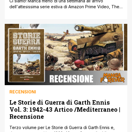
Ci siamo! Manca meno di una settimana all'arrivo
dell'attesissima serie estiva di Amazon Prime Video, The
Boys, tratta dall'omonimo fumetto di Garth Ennis e Darick
Robertson e adattata per la tv da Eric Kripke
(Supernatural) e Seth Rogen ' Evan Goldberg (Preacher)
già rinnovata per una seconda stagione. La serie, proprio
come il fumetto originale [']
RECENSIONI
Le Storie di Guerra di Garth Ennis
Vol. 3: 1942-43 Artico /Mediterraneo |
Recensione
Terzo volume per Le Storie di Guerra di Garth Ennis e,