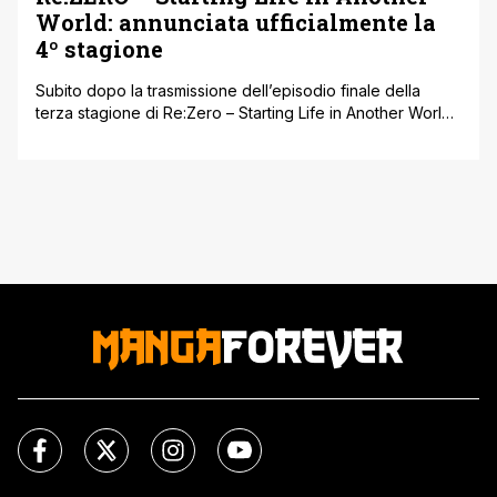
World: annunciata ufficialmente la
4º stagione
Subito dopo la trasmissione dell’episodio finale della
terza stagione di Re:Zero – Starting Life in Another World,
è stata annunciata ufficialmente la quarta stagione
dell’anime, sebbene non sia stata ancora rivelata una data
precisa di uscita. White Fox, lo studio dietro la serie, ha
confermato che una quarta stagione è in produzione.
Sono stati inoltre [']