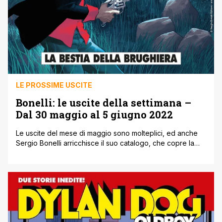
LE PROSSIME USCITE
Bonelli: le uscite della settimana –
Dal 30 maggio al 5 giugno 2022
Le uscite del mese di maggio sono molteplici, ed anche
Sergio Bonelli arricchisce il suo catalogo, che copre la
settimana che va dal 30 maggio al 5 giugno 2022,
ovviamente. Partiamo subito e intanto vi ricordiamo che
potete visitare il sito e lo shop ufficiale per eventuali
acquisti online! Bonelli – Le uscite della settimana! GEMME
[']