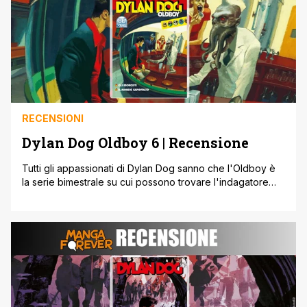
RECENSIONI
Dylan Dog Oldboy 6 | Recensione
Tutti gli appassionati di Dylan Dog sanno che l'Oldboy è
la serie bimestrale su cui possono trovare l'indagatore
dell'incubo nelle sue vecchie atmosfere, quelle classiche
del periodo d'oro sclaviano, e per questo Dylan Dog
Olboy 6 sono stati scelti degli autori che hanno fatto la
storia di questo personaggio. Dylan Dog Oldboy 6 ha alla
[']