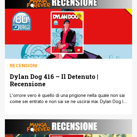
solo albo, stavolta Bonelli abbraccia tutta l'estate con tre
albi di Dylan [']
RECENSIONI
Dylan Dog 416 – Il Detenuto |
Recensione
L'orrore vero è quello di una prigione nella quale non sai
come sei entrato e non sai se ne uscirai mai. Dylan Dog lo
scoprirà per l'ennesima volta della sua carriera
trentennale, ma stavolta sarà una prigionia distorta,
soffocante e opprimente, a opera dello sceneggiatore
Mauro Uzzeo e dell'illustratore Arturo Lauria. In Dylan Dog
416, [']