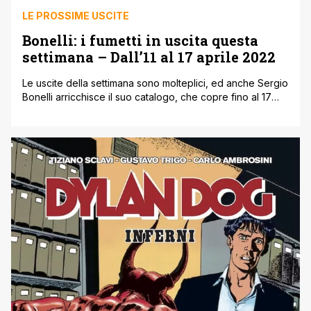
LE PROSSIME USCITE
Bonelli: i fumetti in uscita questa
settimana – Dall’11 al 17 aprile 2022
Le uscite della settimana sono molteplici, ed anche Sergio
Bonelli arricchisce il suo catalogo, che copre fino al 17
Aprile del 2022 ovviamente, partiamo subito e intanto vi
ricordiamo che potete visitare il sito e lo shop ufficiale per
eventuali acquisti online! Le uscite Sergio Bonelli dall'11 al
17 Aprile! Le Storie 114 – Un ragazzo [']