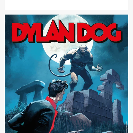
di Covid-19, ma finalmente arriva il progetto più
chiacchierato del mazzo, ovvero Dylan Dog e Batman:
L'ombra del pipistrello, dopo il numero zero uscito ben
quattro anni fa. Per celebrare l’incontro tra il Cavaliere
Oscure e l’Indagatore [']