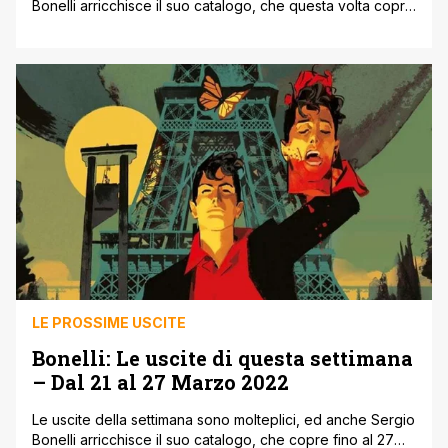
Bonelli arricchisce il suo catalogo, che questa volta copre
le uscite di Giugno 2022, rilasciate nel Preview numero 78
dove ha presentato opere interessanti. Partiamo subito e
intanto vi ricordiamo che potete visitare il sito e lo shop
ufficiale per eventuali acquisti online! Gli annunci Sergio
Bonelli per Giugno [']
LE PROSSIME USCITE
Bonelli: Le uscite di questa settimana
– Dal 21 al 27 Marzo 2022
Le uscite della settimana sono molteplici, ed anche Sergio
Bonelli arricchisce il suo catalogo, che copre fino al 27