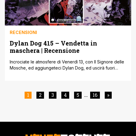
RECENSIONI
Dylan Dog 415 – Vendetta in
maschera | Recensione
Incrociate le atmosfere di Venerdì 13, con Il Signore delle
Mosche, ed aggiungeteci Dylan Dog, ed uscirà fuori
l'albo di Dylan Dog 415, intitolato Vendetta in maschera.
Dylan Dog 415 ' Il signore delle mosche e l'indagatore
dell'incubo La storia che viene raccontata in questo
nuovo fumetto con protagonista l'indagatore dell'incubo
1
2
3
4
5
16
»
...
s'ispira chiaramente al romanzo [']