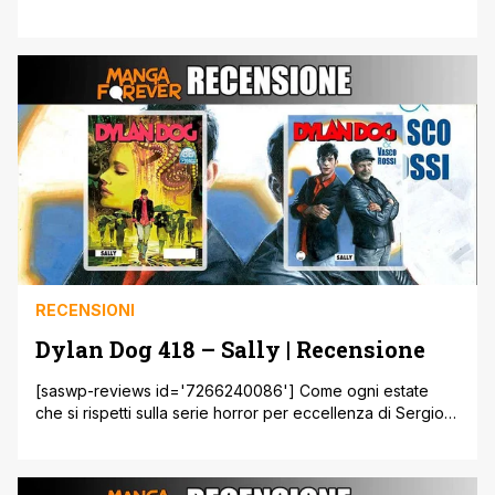
Marzo del 2022 ovviamente, partiamo subito e intanto vi
ricordiamo che potete visitare il sito e lo shop ufficiale per
eventuali acquisti online! Le uscite Sergio Bonelli dal 21 al
27 Marzo! Nick Raider 5 – Vittime [']
RECENSIONI
Dylan Dog 418 – Sally | Recensione
[saswp-reviews id='7266240086'] Come ogni estate
che si rispetti sulla serie horror per eccellenza di Sergio
Bonelli Editore, arriva l'evento che vede protagonista un
VIP del mondo reale. A differenza degli scorsi anni, che
videro protagonisti star del cinema e della musica per un