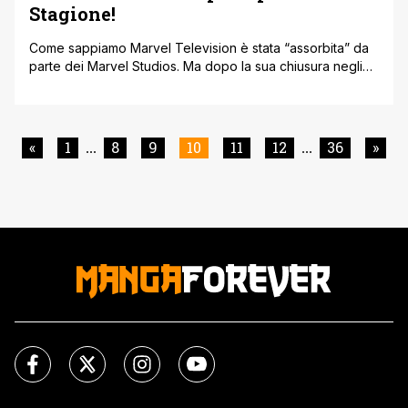
Stagione!
Come sappiamo Marvel Television è stata “assorbita” da
parte dei Marvel Studios. Ma dopo la sua chiusura negli
ultimi mesi Marvel Television ha continuato a sviluppare
Marvel’s M.O.D.O.K., la serie animata per adulti in stop-
motion incentrata su uno dei villain più bizzarri dei fumetti
di Marvel Comics, uscita su Hulu lo scorso anno, e su
«
1
8
9
10
11
12
36
»
...
...
Disney+ in Italia. Variety ha annunciato che Hulu ha
cancellato la Serie Animata Marvel’s [']