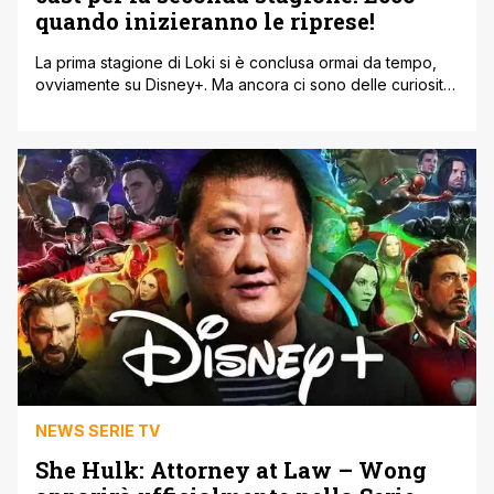
quando inizieranno le riprese!
La prima stagione di Loki si è conclusa ormai da tempo,
ovviamente su Disney+. Ma ancora ci sono delle curiosità
che vengono svelate. La serie vede il fratellastro di Thor
alterare le linee temporali e la storia dell’umanità a proprio
piacimento dopo essere fuggito con il Tesseract nel 2012
durante gli eventi di Avengers: Endgame (2019), attirando
l’attenzione della Time Variance Authority. Durante la
presentazione al Disney's Upfront [']
NEWS SERIE TV
She Hulk: Attorney at Law – Wong