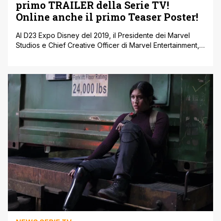
primo TRAILER della Serie TV!
Online anche il primo Teaser Poster!
Al D23 Expo Disney del 2019, il Presidente dei Marvel
Studios e Chief Creative Officer di Marvel Entertainment,
Kevin Feige aveva annunciato ufficialmente tre nuove
serie per la piattaforma di streaming Disney+ tutte
ovviamente canoniche all’interno del consolidato Marvel
Cinematic Universe tra cui una incentrata su Jennifer
Walters a.k.a. She-Hulk, cugina del più noto Bruce
Banner/L’incredibile Hulk interpretato da Mark Ruffalo. In
occasione dei Disney Upfront 2022, la Disney stessa ha
pubblicato online il primo Trailer ufficiale [']