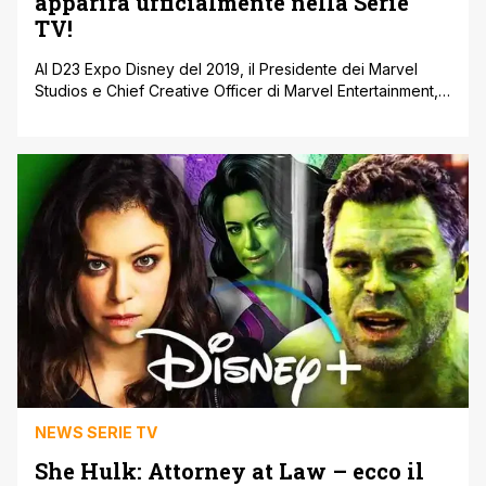
apparirà ufficialmente nella Serie
TV!
Al D23 Expo Disney del 2019, il Presidente dei Marvel
Studios e Chief Creative Officer di Marvel Entertainment,
Kevin Feige aveva annunciato ufficialmente tre nuove
serie per la piattaforma di streaming Disney+ tutte
ovviamente canoniche all’interno del consolidato Marvel
Cinematic Universe tra cui una incentrata su Jennifer
Walters a.k.a. She-Hulk, cugina del più noto Bruce
Banner/L’incredibile Hulk interpretato da Mark Ruffalo. La
Marvel con il rilascio del primo trailer della prossima serie
Disney+ She-Hulk: Attorney at Law come [']
NEWS SERIE TV
She Hulk: Attorney at Law – ecco il