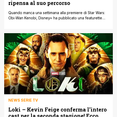
ripensa al suo percorso
Quando manca una settimana alla premiere di Star Wars:
Obi-Wan Kenobi, Disney+ ha pubblicato una featurette
intitolata A Series of Firsts che racconta il ritorno della star
Ewan McGregor nel ruolo del Maestro Jedi protagonista
della serie. Inizia mostrando i momenti salienti del film che
ha dato inizio al franchise di Star Wars, Una Nuova [']
NEWS SERIE TV
Loki – Kevin Feige conferma l’intero
cast per la seconda stagione! Ecco