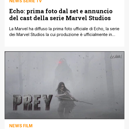
NEWS SERIE TV
Echo: prima foto dal set e annuncio
del cast della serie Marvel Studios
La Marvel ha diffuso la prima foto ufficiale di Echo, la serie
dei Marvel Studios la cui produzione è ufficialmente in
corso, in arrivo su Disney+ nel 2023. Alaqua Cox torna nel
ruolo di Maya Lopez, che gli spettatori hanno incontrato
per la prima volta nella serie Marvel Studios Hawkeye,
dove e la spietato leader sorda [']
NEWS FILM