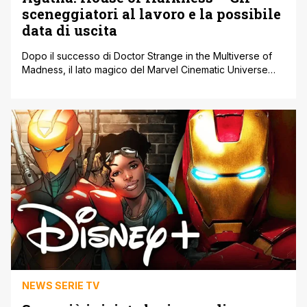
sceneggiatori al lavoro e la possibile
data di uscita
Dopo il successo di Doctor Strange in the Multiverse of
Madness, il lato magico del Marvel Cinematic Universe
sarà ulteriormente esplorato nella serie Agatha: House of
Harkness, che vedrà Kathryn Hahn riprendere il ruolo
della villain di WandaVision. Grazie all'utente di Reddit
u/RAMcGonagall, sono stati rivelati i nuovi autori della
prossima serie Disney+ Agatha: House [']
NEWS SERIE TV