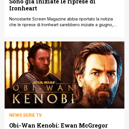
Sono già iniziate le riprese di
Ironheart
Nonostante Screen Magazine abbia riportato la notizia
che le riprese di Ironheart sarebbero iniziate a giugno,
l’account Twitter Filming in Chicago ha comunicato che nel
week-end sono già state effettuate alcune riprese in città
da parte della troupe della serie Marvel Studios. Con ogni
probabilità si tratta di riprese test o sequenze
panoramiche, ovvero quelle [']
NEWS SERIE TV
Obi-Wan Kenobi: Ewan McGregor