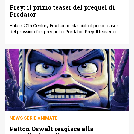
Prey: il primo teaser del prequel di
Predator
Hulu e 20th Century Fox hanno rilasciato il primo teaser
del prossimo film prequel di Predator, Prey. Il teaser di
Prey anticipa l'arrivo del Predator, centinaia di anni nel
passato dell'umanità, in mezzo ai guerrieri nativi americani
delle tribù Comanche e Blackfeet. Il film prequel uscirà il 5
agosto direttamente in streaming su Hulu negli [']
NEWS SERIE ANIMATE
Patton Oswalt reagisce alla