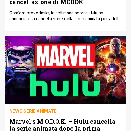
cancellazione di MODOK
Com’era prevedibile, la settimana scorsa Hulu ha
annunciato la cancellazione della serie animata per adulti
in stop-motion Marvel’s MODOK, creata da Patton Oswalt
e Jordan Blum, uno degli ultimi prodotti della defunta
divisione Marvel Television, ormai assorbita dai Marvel
Studios. Patton Oswalt, co-creatore e doppiatore della
serie animata diffusa negli Stati Uniti da Hulu Marvel's [']
NEWS SERIE ANIMATE
Marvel’s M.O.D.O.K. – Hulu cancella
la serie animata dopo la prima