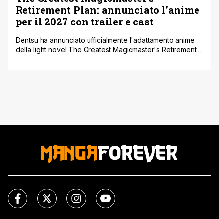
Retirement Plan: annunciato l’anime
per il 2027 con trailer e cast
Dentsu ha annunciato ufficialmente l'adattamento anime
della light novel The Greatest Magicmaster's Retirement
Plan. L'annuncio è arrivato il 10 giugno 2026 ed è stato
accompagnato da un teaser trailer, una visual chiave e i
primi dettagli su cast e staff. La serie è prevista per il 2027.
Il titolo originale giapponese è Saikyō Mahōshi no [']