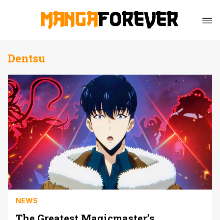
Dentsu
NEWS
The Greatest Magicmaster’s