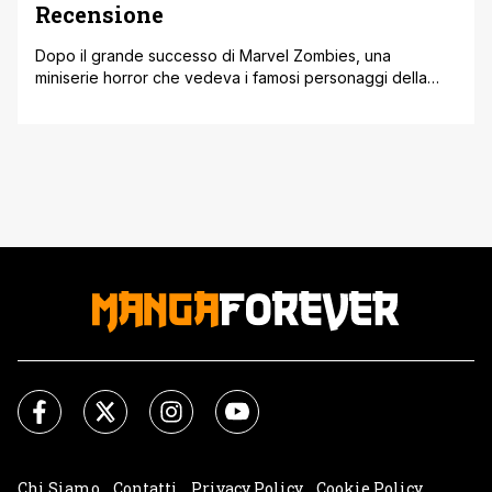
Recensione
Dopo il grande successo di Marvel Zombies, una
miniserie horror che vedeva i famosi personaggi della
Casa delle Idee trasformarsi in famelici “non-morti”, era
inevitabile che prima o poi anche la Distinta Concorrenza
avrebbe tentato una strada simile… Nel 2019 il
lanciatissimo scrittore australiano Tom Taylor, già autore di
grandi successi come Injustice: Gods Among [']
Chi Siamo
Contatti
Privacy Policy
Cookie Policy