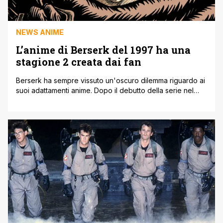
NEWS ANIME
L’anime di Berserk del 1997 ha una
stagione 2 creata dai fan
Berserk ha sempre vissuto un'oscuro dilemma riguardo ai
suoi adattamenti anime. Dopo il debutto della serie nel
1997, Guts e e L'Armata dei Falchi sono stati soggetti a vari
adattamenti che molti fan hanno considerato inferiori agli
standard stabiliti dal creatore Kentaro Miura. Nonostante
non sia stata confermata alcuna nuova serie anime
ufficiale per il [']