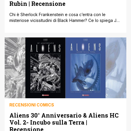
Rubìn | Recensione
Chi è Sherlock Frankenstein e cosa c’entra con le
misteriose vicissitudini di Black Hammer? Ce lo spiega Jeff
Lemire in questo volume che propone una miniserie
ambientata nell’universo creato per la sua serie
supereroica della Dark Horse! Jeff Lemire non smette mai
di stupire e con questo volume pubblicato da Bao
Publishing si conferma come uno [']
RECENSIONI COMICS
Aliens 30° Anniversario & Aliens HC
Vol. 2- Incubo sulla Terra |
Recensione