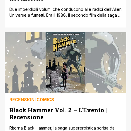
Due imperdibili volumi che conducono alle radici dell'Alien
Universe a fumetti. Era il 1988, il secondo film della saga di
Alien (Aliens- Scontro Finale) era uscito nei cinema di tutto
il mondo appena due anni prima, quando la Dark Horse
creò l'Alien universe a fumetti. All'epoca lo sceneggiatore
Mark Verheiden (che successivamente sarebbe diventato
produttore [']
RECENSIONI COMICS
Black Hammer Vol. 2 – L’Evento |
Recensione
Ritorna Black Hammer, la saga supereroistica scritta da