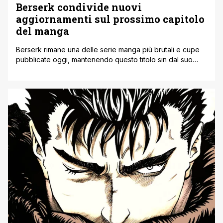
Berserk condivide nuovi
aggiornamenti sul prossimo capitolo
del manga
Berserk rimane una delle serie manga più brutali e cupe
pubblicate oggi, mantenendo questo titolo sin dal suo
debutto negli anni '80. Dopo la tragica scomparsa del
creatore Kentaro Miura, i suoi amici mangaka, lo scrittore
Kouji Mori e gli artisti dello Studio Gaga, hanno deciso di
onorare il loro compagno completando la storia
dell'armata [']