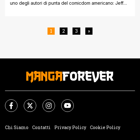
uno degli autori di punta del comicdom americano: Jeff
Lemire! Cosa succede ai bizzarri superesseri finiti nel
contesto misterioso dell’America rurale? Scopritelo in
questo secondo volume! Spesso si dice che il concetto
del supereroe è ormai datato ed è impossibile utilizzarlo
1
2
3
»
con una nuova, inedita prospettiva. Tuttavia, [']
Chi Siamo
Contatti
Privacy Policy
Cookie Policy
Impostazioni Cookie