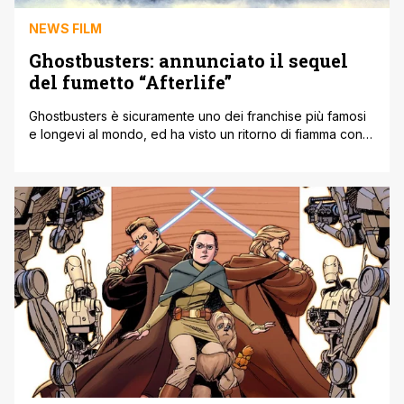
NEWS FILM
Ghostbusters: annunciato il sequel
del fumetto “Afterlife”
Ghostbusters è sicuramente uno dei franchise più famosi
e longevi al mondo, ed ha visto un ritorno di fiamma con
una nuova trilogia che ha permesso di essere conosciuto
anche a un pubblico più giovane, nonostante alcune
pellicole siano altamente zoppicanti rispetto al concept
originale. Grazie alla sua fama il franchise non si ferma e
[']