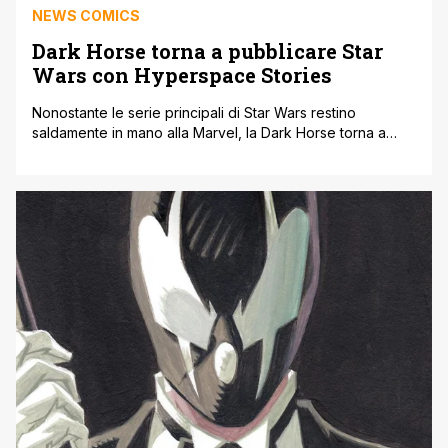
NEWS COMICS
Dark Horse torna a pubblicare Star
Wars con Hyperspace Stories
Nonostante le serie principali di Star Wars restino
saldamente in mano alla Marvel, la Dark Horse torna a
pubblicare fumetti ambientati nella galassia lontana,
lontana con Hyperspace Stories, una serie antologica che
racconterà vicende ambientate lungo un po’ tutta la
timeline di Star Wars. Si tratta di un titolo adatto a tutte le
età, dato [']