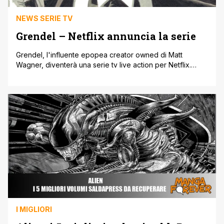
NEWS SERIE TV
Grendel – Netflix annuncia la serie
Grendel, l'influente epopea creator owned di Matt
Wagner, diventerà una serie tv live action per Netflix.
Come ha annunciato il servizio di video on demand, la
serie si comporrà di 8 episodi incentrati su Hunter Rose,
abile schermitore, scrittore e assassino in cerca di
vendetta per la morte di un amore perduto. Andrà in
guerra [']
I MIGLIORI