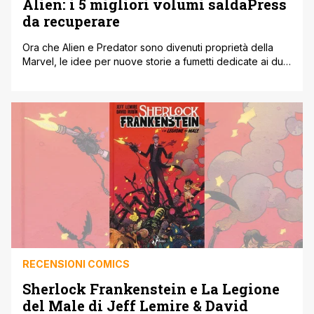
Alien: i 5 migliori volumi saldaPress
da recuperare
Ora che Alien e Predator sono divenuti proprietà della
Marvel, le idee per nuove storie a fumetti dedicate ai due
celebri personaggi non mancheranno di certo.
Considerando che la possibilità di vedere incroci tra i
supereroi Marvel, gli xenomorfi e gli yautja è davvero
entusiasmante, questo passaggio di proprietà ci fa
cogliere l'occasione per stilare [']
RECENSIONI COMICS
Sherlock Frankenstein e La Legione
del Male di Jeff Lemire & David