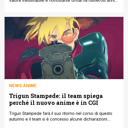
valore inestimabile e nonostante ormai ha numerosi anni
sul groppone, le case di produzioni vogliono comunque
investirci, come nel caso di Netflix e Crunchyroll, che
hanno deciso di produrre un reboot in CGI della serie
classica. Effettivamente la serie anime di Saint Seiya è [']
NEWS ANIME
Trigun Stampede: il team spiega
perché il nuovo anime è in CGI
Trigun Stampede farà il suo ritorno nel corso di questo
autunno e il team si è concesso alcune dichiarazioni
riguardante la scelta di produrre l'anime in computer