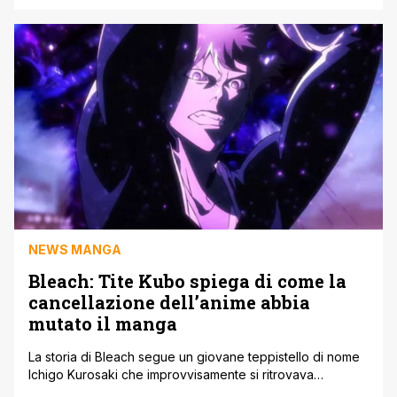
grafica, rivoluzionando il franchise cult. La serie manga
originale di Yasuhiro Nightow si è chiusa qualche anno fa
ormai e per coronare il successo è stato prodotto anche
[']
NEWS MANGA
Bleach: Tite Kubo spiega di come la
cancellazione dell’anime abbia
mutato il manga
La storia di Bleach segue un giovane teppistello di nome
Ichigo Kurosaki che improvvisamente si ritrovava
trascinato in un mondo di Shinigami e Hollow, tra battaglie