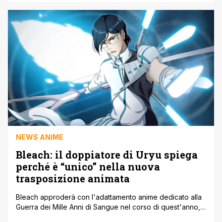
tratta dal manga di Hajime Isayama. Ma quali sono di
Attack on Titan. 7 MORTI BRUTALI ? Con il manga che ha
già rivelato il finale della [']
NEWS ANIME
Bleach: il doppiatore di Uryu spiega
perché è “unico” nella nuova
trasposizione animata
Bleach approderà con l'adattamento anime dedicato alla
Guerra dei Mille Anni di Sangue nel corso di quest'anno,
e per l'occasione una delle star facente parte del team