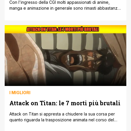
Con l'ingresso della CGI molti appassionati di anime,
manga e animazione in generale sono rimasti abbastanza
delusi, visto che spesso l'uso della tecnica a loro detta
'rovina' numerose storie cult, oltre che deturpare la
'classica' animazione in 2D. Trigun Stampede sarà uno di
questi. Ci sono sempre stati comunque, esempi in cui la
CGI ha [']
I MIGLIORI
Attack on Titan: le 7 morti più brutali
Attack on Titan si appresta a chiudere la sua corsa per
quanto riguarda la trasposizione animata nel corso del
2023, con la terza parte dell'ultima stagione della serie