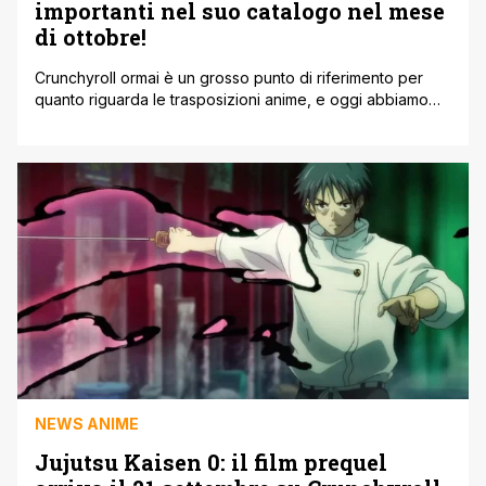
importanti nel suo catalogo nel mese
di ottobre!
Crunchyroll ormai è un grosso punto di riferimento per
quanto riguarda le trasposizioni anime, e oggi abbiamo
nuovamente conferma grazie a queste nuove aggiunte,
questa volta inerenti a lungometraggi anime invece che
serie animate. Col passare del tempo abbiamo visto tutta
la sua valenza in campo anime, insieme alla sua parola e
alle promesse mantenute [']
NEWS ANIME
Jujutsu Kaisen 0: il film prequel