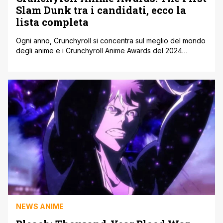
Slam Dunk tra i candidati, ecco la
lista completa
Ogni anno, Crunchyroll si concentra sul meglio del mondo
degli anime e i Crunchyroll Anime Awards del 2024
potrebbero essere la cerimonia di premiazione più
grande di sempre. In programma a Tokyo il 2 marzo,
l'evento ha annunciato la presenza di celebrità come
Megan Thee Stallion, Iman Vellani e LiSA. Per dare ai fan
l'opportunità [']
NEWS ANIME