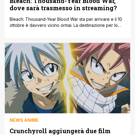
Bleach: Thousand-Year Blood War,
dove sarà trasmesso in streaming?
Bleach: Thousand-Year Blood War sta per arrivare e il 10
ottobre è davvero vicino ormai. La destinazione per lo
streaming fuori dal Giappone è rimasto ancora un mistero,
anche se a quanto pare qualcosa sta bollendo in pentola.
Sappiamo di sicuro che ci sarà il simulcast ma le
piattaforme streaming tacciono ancora sulle notizie
ufficiali. [']
NEWS ANIME
Crunchyroll aggiungerà due film