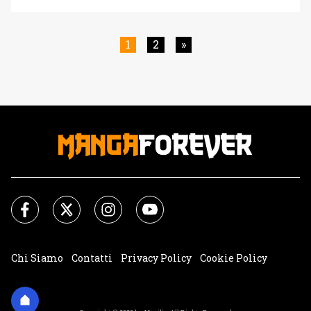
incredibili e vicende fuori dalla normale concezione delle
cose. Purtroppo la serie si è conclusa, o meglio troncata,
qualche anno fa lasciando in sospeso tutte le vicende
1
2
»
aperte nel [']
Chi Siamo
Contatti
Privacy Policy
Cookie Policy
Impostazioni Cookie