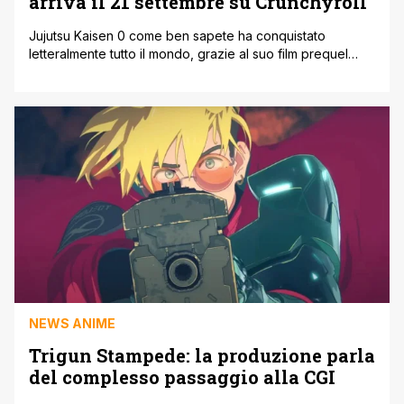
arriva il 21 settembre su Crunchyroll
Jujutsu Kaisen 0 come ben sapete ha conquistato
letteralmente tutto il mondo, grazie al suo film prequel
campione di incassi in Giappone. Ora Crunchyroll sta per
caricarlo sulla sua piattaforma. L'incredibile successo del
lungometraggio è dovuto anche all'acclamata prima
stagione dell'anime, trasposta direttamente dal manga
originale di Gege Akutami. Il film prequel della storia è [']
NEWS ANIME
Trigun Stampede: la produzione parla
del complesso passaggio alla CGI