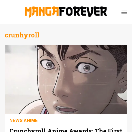
crunhyroll
NEWS ANIME
Crunchyroll Anime Awards: The First