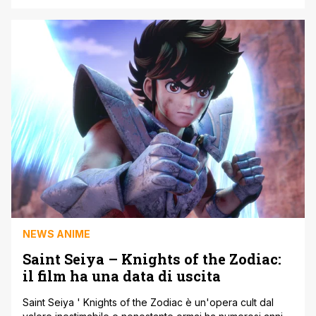
ha discusso ciò che rende il personaggi di Uryu Ishida
una presenza così unica e decisiva nella serie. Da anni
ormai il pubblico si sta chiedendo se e [']
NEWS ANIME
Saint Seiya – Knights of the Zodiac:
il film ha una data di uscita
Saint Seiya ' Knights of the Zodiac è un'opera cult dal