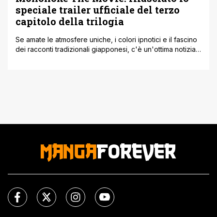
speciale trailer ufficiale del terzo
capitolo della trilogia
Se amate le atmosfere uniche, i colori ipnotici e il fascino
dei racconti tradizionali giapponesi, c'è un'ottima notizia
che vi lascerà a bocca aperta. È stato pubblicato lo
speciale trailer ufficiale di Mononoke The Movie: Chapter
III – The Curse of the Serpent. Con questo
lungometraggio siamo arrivati all'atto finale di una trilogia
pazzesca, che [']