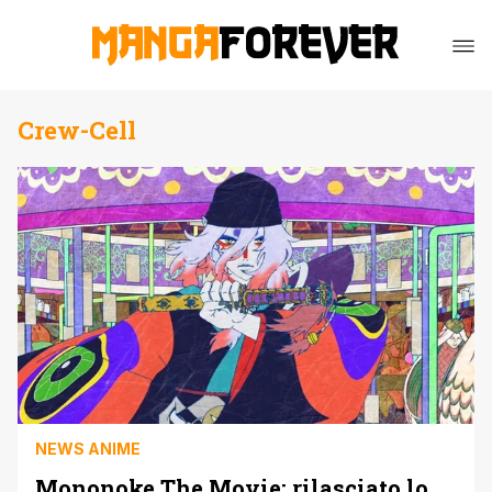
Crew-Cell
NEWS ANIME
Mononoke The Movie: rilasciato lo