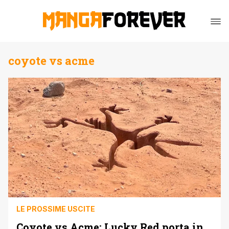
coyote vs acme
LE PROSSIME USCITE
Coyote vs Acme: Lucky Red porta in