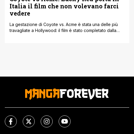
Italia il film che non volevano farci
vedere
La gestazione di Coyote vs. Acme è stata una delle più
travagliate a Hollywood: il film è stato completato dalla
Warner Bros., poi cancellato per ottenere sgravi fiscali, e
infine salvato dopo una massiccia sollevazione online.
Ora arriva in tutto il mondo, Italia compresa. Per
generazioni di spettatori, Willy il Coyote è stato il più [']