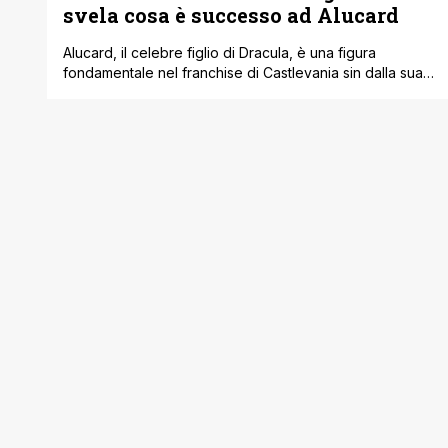
svela cosa è successo ad Alucard
Alucard, il celebre figlio di Dracula, è una figura
fondamentale nel franchise di Castlevania sin dalla sua
comparsa in Castlevania 3: Dracula's Curse. Tuttavia,
nella prima stagione di Castlevania: Nocturne, il vampiro
mezzo-umano è rimasto in disparte per gran parte della
storia, intervenendo solo nei momenti finali con
un’entrata spettacolare per salvare Richter Belmont e [']