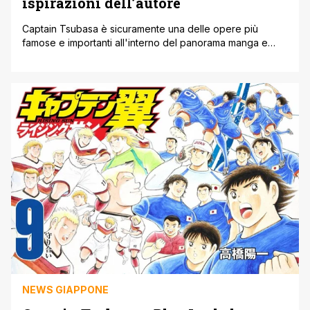
ispirazioni dell’autore
Captain Tsubasa è sicuramente una delle opere più
famose e importanti all'interno del panorama manga e
anime, vista anche la sua influenza su tantissimi giocatori
professionisti che hanno intrapreso la carriera da
calciatore proprio per via dell'anime tratto dal manga
Yoichi Takahashi. Forse una delle cose più interessanti
dietro quest'opera è che sostanzialmente molti
personaggi [']
NEWS GIAPPONE