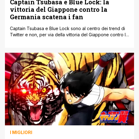
Captain Tsubasa e Blue Lock: la
vittoria del Giappone contro la
Germania scatena i fan
Captain Tsubasa e Blue Lock sono al centro dei trend di
Twitter e non, per via della vittoria del Giappone contro la
Germania, avvenuta come una delle partite più belle di
queste due opere nipponiche. Come ben sapete
Tsubasa e la sua squadra hanno sempre affrontato partite
incredibili e memorabili e ogni volta che la [']
I MIGLIORI