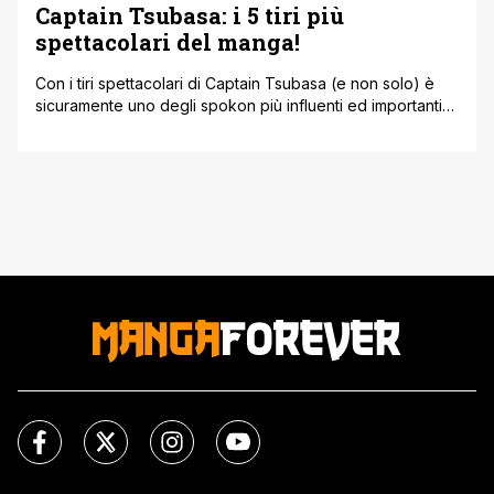
Captain Tsubasa: i 5 tiri più
spettacolari del manga!
Con i tiri spettacolari di Captain Tsubasa (e non solo) è
sicuramente uno degli spokon più influenti ed importanti
di sempre, un'opera talmente magnifica da aver condotto
tantissimi calciatori professionisti a intraprendere la loro
carriera, formandoli sia come atleti che come persone. In
Italia noi conosciamo l'anime come Holly'Benji ma da
come saprete già quest'ultimo [']