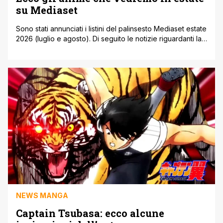
su Mediaset
Sono stati annunciati i listini del palinsesto Mediaset estate
2026 (luglio e agosto). Di seguito le notizie riguardanti la
programmazione serie tv anime. Mediaset Italia 2 darà
largo spazio ma saranno sostanzialmente repliche di
alcuni titoli cult. Al mattino due 'novità' tra le riproposte:
Sorridi Piccola Anna e l'Ape Maya per i più piccoli. Dalle
[']
NEWS MANGA
Captain Tsubasa: ecco alcune