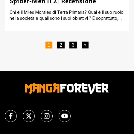
Spider-Men II 2 | Recensione
Chi è il Miles Morales di Terra Primaria? Qual è il suo ruolo
nella società e quali sono i suoi obiettivi ? E soprattutto,
riusciranno i due Spider-Men a incontrarlo ??? Tutte le
risposte in questo secondo e ultimo numero della
miniserie scritta da Brian M. Bendis e disegnata da Sara
Pichelli ! Dopo un [']
1
2
3
»