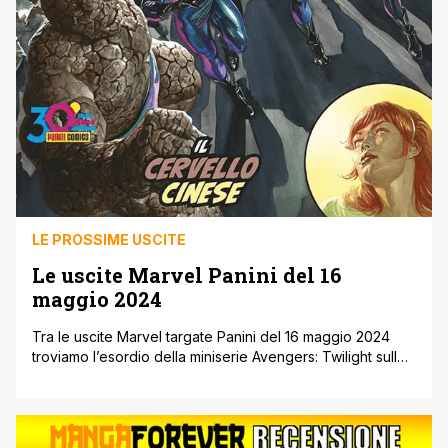
LE PROSSIME USCITE
Le uscite Marvel Panini del 16
maggio 2024
Tra le uscite Marvel targate Panini del 16 maggio 2024
troviamo l’esordio della miniserie Avengers: Twilight sulle
pagine di Avengers, mentre continua la saga Gang War
sulle pagine di Miles Morales: Spider-Man e Amazing
Spider-Man. Continua inoltre l’affresco di Fall of X sulle
pagine de L’Invincibile Iron Man, si conclude il “western