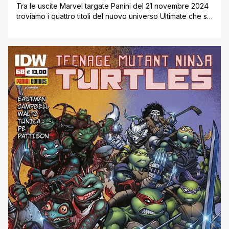
Tra le uscite Marvel targate Panini del 21 novembre 2024
troviamo i quattro titoli del nuovo universo Ultimate che si
avvicina sempre più al traguardo del primo anno di vita.
Inoltre una speciale storia di Spidey scritta da J.M.
DeMatteis ambientata ai primissimi tempi della carriera in
costume di Peter Parker in Spider-Man: l'Ombra del [']