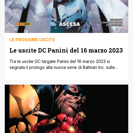
LE PROSSIME USCITE
Le uscite DC Panini del 16 marzo 2023
Tra le uscite DC targate Panini del 16 marzo 2023 si
segnala il prologo alla nuova serie di Batman Inc. sulle
pagine di Batman e l’esordio di Mary Bromfield come
Nuova Campionessa di Shazam. Di seguito, direttamente
dal sito ufficiale della casa editrice, tutte le uscite DC
Panini del 16 marzo 2023. Le uscite DC [']