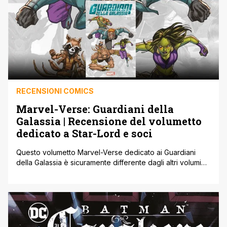
RECENSIONI COMICS
Marvel-Verse: Guardiani della
Galassia | Recensione del volumetto
dedicato a Star-Lord e soci
Questo volumetto Marvel-Verse dedicato ai Guardiani
della Galassia è sicuramente differente dagli altri volumi
della collana. I Guardiani della Galassia sono stati senza
dubbio uno spartiacque del Marvel Cinematic Universe:
dopo i successi ottenuti con personaggi consolidati come
Iron Man e gli Avengers, dedicare un film ad un gruppo di
personaggi di secondo piano, protagonisti [']