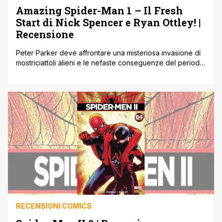
Amazing Spider-Man 1 – Il Fresh
Start di Nick Spencer e Ryan Ottley! |
Recensione
Peter Parker deve affrontare una misteriosa invasione di
mostriciattoli alieni e le nefaste conseguenze del periodo
in cui Dott. Octopus è entrato nella sua mente! Firmano
l'albo due fuoriclasse come Nick Spencer e Ryan Ottley!
Miles Morales invece si prepara ad incontrare una nuova
formazione dei Sinistri Sei, nell’ultimo ciclo di storie scritte
da Brian [']
RECENSIONI COMICS