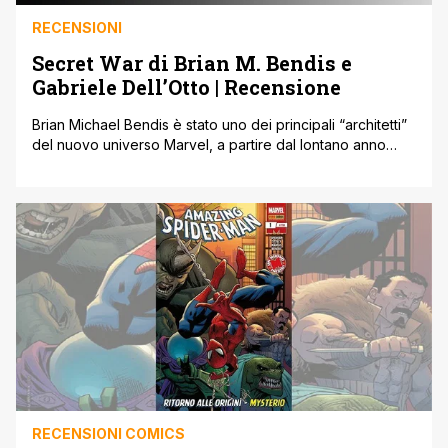
RECENSIONI
Secret War di Brian M. Bendis e
Gabriele Dell’Otto | Recensione
Brian Michael Bendis è stato uno dei principali “architetti”
del nuovo universo Marvel, a partire dal lontano anno
2000, quando Joe Quesada decise di affidargli il lancio
della linea Ultimate e il rilancio del supergruppo principale
della Casa delle Idee: i Vendicatori. Bendis decise di
entrare subito a gamba tesa, scuotendo il team dalle
fondamenta [']
RECENSIONI COMICS