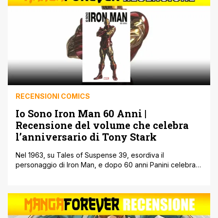
spaziale” dei Guardiani [']
RECENSIONI COMICS
Io Sono Iron Man 60 Anni |
Recensione del volume che celebra
l’anniversario di Tony Stark
Nel 1963, su Tales of Suspense 39, esordiva il
personaggio di Iron Man, e dopo 60 anni Panini celebra
quello che è diventato improvvisamente uno dei
personaggi più iconici della Marvel con una nuova
edizione del volume della collana “Io Sono…” Io Sono Iron
Man 60 Anni, rispetto all’ultima edizione uscita nel 2019,
aggiunge una [']