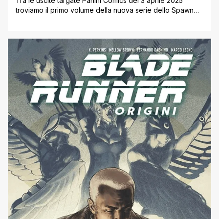
Tra le uscite targate Panini Comics del 3 aprile 2025
troviamo il primo volume della nuova serie dello Spawn
Universe dedicata a Sam e Twitch, oltre ad un volume
che ristampa le prime storie del duo di detective firmate
da disegnatori come Ashley Wood, Sam Medina e Alberto
Ponticelli. Inoltre L’Eternauta: Il Ritorno, il sequel [']