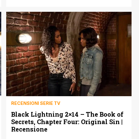
dimostrazione con i suoi super meta-umani pronti ad
essere venduti al miglior [']
RECENSIONI SERIE TV
Black Lightning 2×14 – The Book of
Secrets, Chapter Four: Original Sin |
Recensione