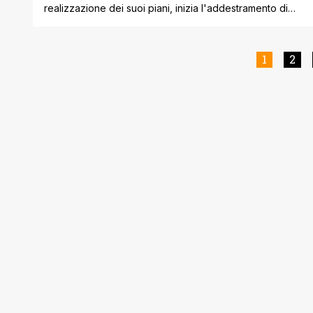
realizzazione dei suoi piani, inizia l'addestramento di
Jennifer. L'episodio della scorsa settimana ' la nostra
recensione QUI ' aveva segnato un piccolissimo passo
in avanti per Black Lightning. Infatti dopo essersi
1
2
poggiata in maniera importante sulla componente
drama, la serie aveva virato su territori a lei più consoni,
come [']