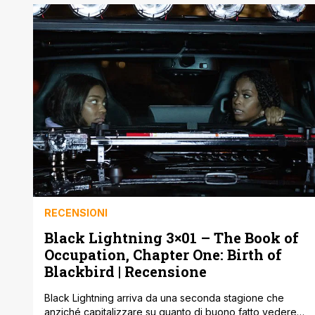
serie tv che chiuderanno nel 2021. Per molte non
abbiamo ancora una data, sempre a causa del Covid-
19, e altre sono state rimandate dall'anno scorso [']
RECENSIONI
Black Lightning 3×01 – The Book of
Occupation, Chapter One: Birth of
Blackbird | Recensione
Black Lightning arriva da una seconda stagione che
anziché capitalizzare su quanto di buono fatto vedere