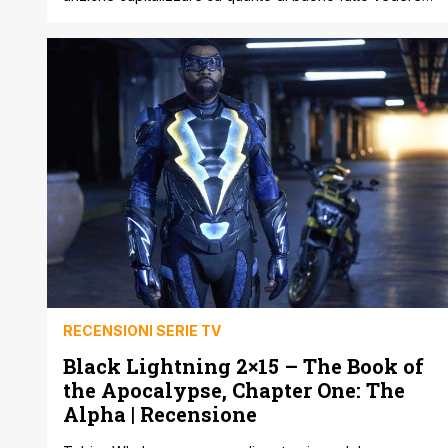
nella prima stagione aveva mostrato una indecisione di
fondo che ne aveva di molto abbassato la qualità. Nel
season finale della seconda stagione ' la nostra
recensione QUI ' la minaccia rappresenta da Tobias
Whale, villain mai troppo convincente [']
RECENSIONI SERIE TV
Black Lightning 2×15 – The Book of
the Apocalypse, Chapter One: The
Alpha | Recensione