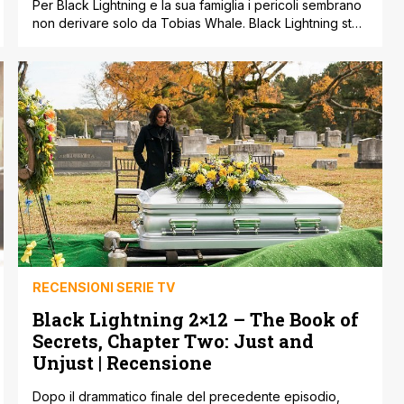
Per Black Lightning e la sua famiglia i pericoli sembrano
non derivare solo da Tobias Whale. Black Lightning sta
faticando parecchio questa seconda stagione e prima
della pausa di due settimane aveva dimostrato dei
piccolissimi passi in avanti con un episodio denso ma
incapace di capitalizzare dovere i numerosi filoni
narrativi aperti nel corso dei [']
RECENSIONI SERIE TV
Black Lightning 2×12 – The Book of
Secrets, Chapter Two: Just and
Unjust | Recensione
Dopo il drammatico finale del precedente episodio,