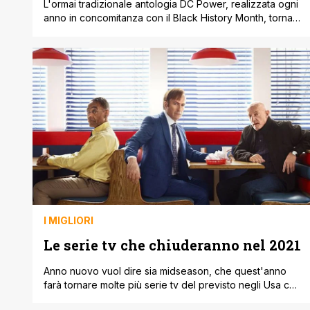
L'ormai tradizionale antologia DC Power, realizzata ogni
anno in concomitanza con il Black History Month, torna il
29 gennaio con il titolo DC Power: Rise of the Power
Company. Questo one-shot di 32 pagine celebra i
supereroi e i narratori neri della DC e apre la strada a
The Power Company: Recharged, un nuovo one-shot
[']
I MIGLIORI
Le serie tv che chiuderanno nel 2021
Anno nuovo vuol dire sia midseason, che quest'anno
farà tornare molte più serie tv del previsto negli Usa che
ha ritardato l'inizio di molti set, sia fare il punto sulle