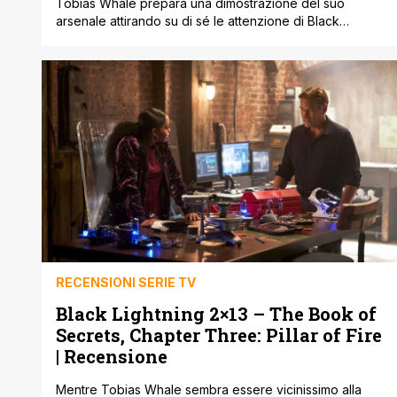
Tobias Whale prepara una dimostrazione del suo
arsenale attirando su di sé le attenzione di Black
Lightning e non solo' Avevamo lasciato Black Lightning
con un episodio di passaggio ' quello della scorsa
settimana, la nostra recensione QUI ' che aveva tirato
bruscamente il freno a mano stoppando i piccoli ma
significativi passi avanti che [']
RECENSIONI SERIE TV
Black Lightning 2×13 – The Book of
Secrets, Chapter Three: Pillar of Fire
| Recensione
Mentre Tobias Whale sembra essere vicinissimo alla