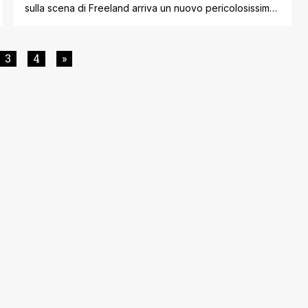
sulla scena di Freeland arriva un nuovo pericolosissimo
attore. Avevamo lasciato Black Lightning la scorsa
settimana con un episodio ' la nostra recensione QUI '
che si era concluso con una nota nettamente
3
4
»
drammatica con la morte di Khalil e con il villain Tobias
Whale un passo decisamente avanti [']