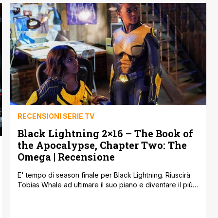
da recuperare nei momenti di pausa che sono arrivati
inaspettati e copiosi quando sia le produzioni che gli
stessi palinsesti si sono dovuti fermare per fronteggiare
l'epidemia del Coronavirus. Avevamo lasciato la serie
con [']
RECENSIONI SERIE TV
Black Lightning 2×16 – The Book of
the Apocalypse, Chapter Two: The
Omega | Recensione
E' tempo di season finale per Black Lightning. Riuscirà
Tobias Whale ad ultimare il suo piano e diventare il più
grande trafficanti di meta-umani al mondo? Nell'episodio
della scorsa settimana ' la nostra recensione QUI '
aveva visto Tobias Whale inscenare la prima