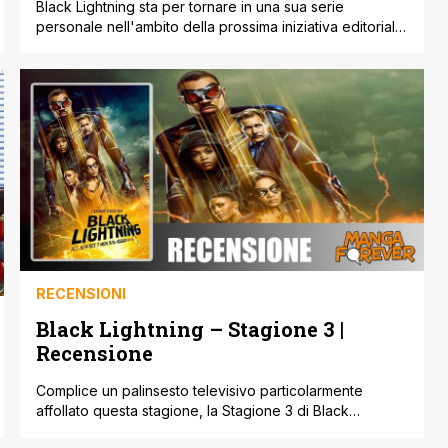
Black Lightning sta per tornare in una sua serie
personale nell'ambito della prossima iniziativa editoriale
“All In” della DC, come si può vedere nelle inserzioni
complete di novembre 2024, e porterà con sé le sue
figlie superpotenti Thunder e Lightning in una missione
di sensibilizzazione tra la comunità dei supereroi e gli
esseri umani non [']
RECENSIONI
Black Lightning – Stagione 3 |
Recensione
Complice un palinsesto televisivo particolarmente
affollato questa stagione, la Stagione 3 di Black
Lightning è scivolata quasi immediatamente fra le serie