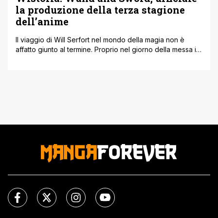
la produzione della terza stagione
dell’anime
Il viaggio di Will Serfort nel mondo della magia non è
affatto giunto al termine. Proprio nel giorno della messa in
onda dell'ultimo episodio della seconda stagione, la
produzione ha spiazzato i fan annunciando ufficialmente
l'arrivo di Wistoria: Wand and Sword Stagione 3. Per
festeggiare la notizia di questo nuovo capitolo, le pagine
ufficiali del [']