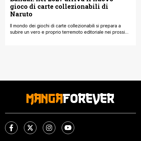
gioco di carte collezionabili di
Naruto
Il mondo dei giochi di carte collezionabili si prepara a
subire un vero e proprio terremoto editoriale nei prossimi
mesi. Dopo aver letteralmente sbancato il mercato
globale con i popolarissimi titoli dedicati a One Piece e
Dragon Ball, il colosso giapponese Bandai Card Games ha
ufficializzato una notizia che era nell'aria da diverse
settimane. Nel [']