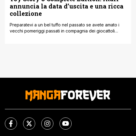
annuncia la data d’uscita e una ricca
collezione
Preparatevi a un bel tuffo nel passato se avete amato i
vecchi pomeriggi passati in compagnia dei giocattoli
Pixar. Atari ha appena sganciato una bomba nostalgica
niente male, annunciando una collaborazione con i
ragazzi di Digital Eclipse per riportare alla luce Toy Story
3 Complete Edition. Parliamo del restauro completo di
quel piccolo gioiello uscito [']