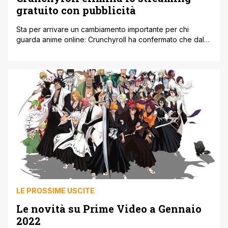
gratuito con pubblicità
Sta per arrivare un cambiamento importante per chi
guarda anime online: Crunchyroll ha confermato che dal
31 dicembre 2025 la visione gratuita con pubblicità non
sarà più disponibile. Per anni questa opzione è stata una
sorta di porta d’ingresso per tantissimi fan, che potevano
scoprire nuove serie senza dover subito sottoscrivere un
abbonamento. Negli ultimi [']
LE PROSSIME USCITE
Le novità su Prime Video a Gennaio
2022