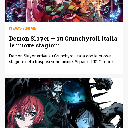
NEWS ANIME
Demon Slayer – su Crunchyroll Italia
le nuove stagioni
Demon Slayer arriva su Crunchyroll Italia con le nuove
stagioni della trasposizione anime. Si parte il 10 Ottobre
2021 con l'edizione tv de Il Treno Mugen e si proseguirà
a Dicembre con l'arco narrativo del quartiere dei
divertimenti. Demon Slayer: Kimetsu no Yaiba Mugen Train
Arc Questo arco inizierà in Giappone il 10 ottobre del [']