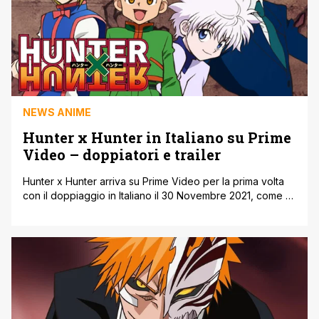
NEWS ANIME
Hunter x Hunter in Italiano su Prime
Video – doppiatori e trailer
Hunter x Hunter arriva su Prime Video per la prima volta
con il doppiaggio in Italiano il 30 Novembre 2021, come vi
abbiamo già riportato. Dynit, che ne cura la
localizzazione, ha pubblicato il trailer della serie e diffuso
i dettagli dell'edizione italiana, doppiatori in primis. Ecco il
trailer: Mostri, animali rari, tesori e meraviglie. [']