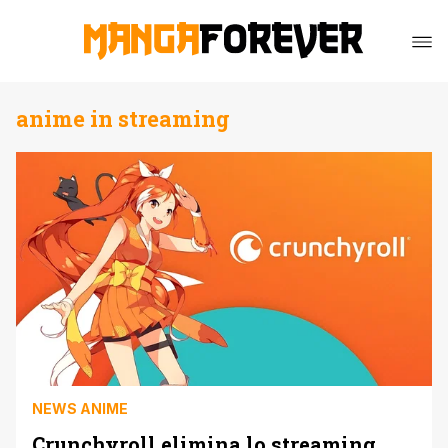
anime in streaming
NEWS ANIME
Crunchyroll elimina lo streaming