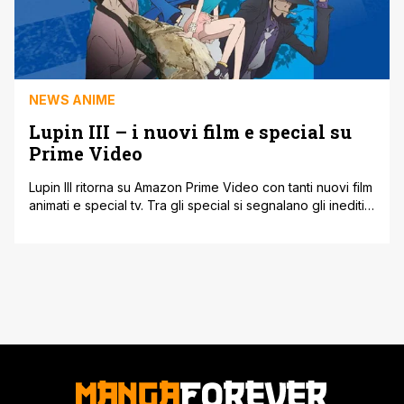
NEWS ANIME
Lupin III – i nuovi film e special su
Prime Video
Lupin III ritorna su Amazon Prime Video con tanti nuovi film
animati e special tv. Tra gli special si segnalano gli inediti,
doppiati per la prima volta in Italiano a cura di Yamato
Video, Prigioniero del passato, Addio, Amico Mio e La
Partita Italiana. Gli abbonati al servizio video di Amazon
possono guardare queste avventure [']