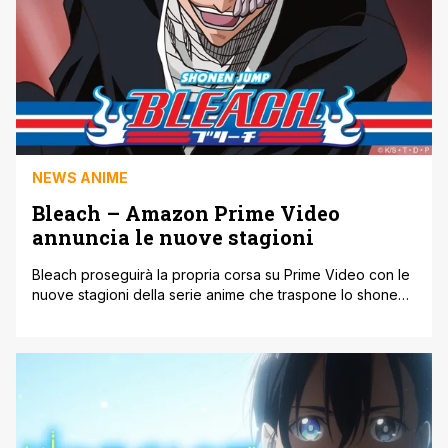
NEWS ANIME
Bleach – Amazon Prime Video
annuncia le nuove stagioni
Bleach proseguirà la propria corsa su Prime Video con le
nuove stagioni della serie anime che traspone lo shonen
manga di Tite Kubo. Su Instagram, infatti, il servizio video
di Amazon ha reso noto che il 25 Gennaio 2022
arriveranno le stagioni 6 e 7 dell'anime. Seguiranno
anche le successive: Sappiamo che siete tutti in hype [']