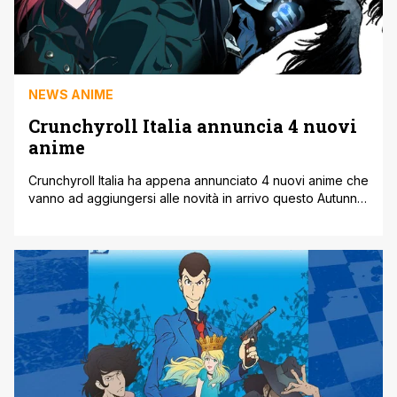
NEWS ANIME
Crunchyroll Italia annuncia 4 nuovi
anime
Crunchyroll Italia ha appena annunciato 4 nuovi anime che
vanno ad aggiungersi alle novità in arrivo questo Autunno.
Tra le nuove proposte animate troviamo la terza stagione
di World Trigger e il nuovo progetto originale di The
Ancient Magus Bride (entrambi i manga escono per Star
Comics in Italia). I 4 nuovi anime in arrivo [']