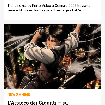
Tra le novità su Prime Video a Gennaio 2022 troviamo
serie e film in esclusiva come The Legend of Vox
Machina e Hotel Transylvania: Uno scambio mostruoso.
Proseguono le edizioni doppiate di Bleach, con le
stagioni 6 e 7, e Hunter x Hunter con gli episodi 37-75.
Seguono le novità su Prime Video a Gennaio [']
NEWS ANIME
L’Attacco dei Giganti – su