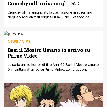
Crunchyroll arrivano gli OAD
Crunchyroll ha annunciato la trasmissione in streaming
degli episodi animati originali (OAD) de L'Attacco dei
Giganti, che in Giappone sono usciti per la prima volta
negli anni scorsi allegati ai volumi del manga di Hajime
Isayama. Sono otto in tutto: Nei primi tre episodi vedremo
Hange mentre tenta di catturare il suo primo Gigante vivo
[']
NEWS ANIME
Bem il Mostro Umano in arrivo su
Prime Video
La serie anime horror di fine Anni 60 Bem il Mostro Umano
è in dirittura d'arrivo su Prime Video. Lo ha appena
comunicato la pagina Facebook ufficiale del servizio
video di Amazon: Appuntamento, dunque, al 15 Dicembre
2021; qui le altre novità del mese. Dynit ha recentemente
pubblicato l'edizione in alta definizione di Bem il [']