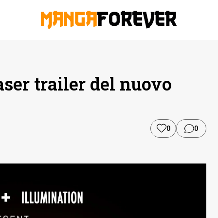
aser trailer del nuovo
0
0