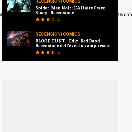
RECENSIONI COMICS
Spider-Man Noir : L’Affaire Gwen
Stacy | Recensione
ad715c5fd4e564c3113f36b1d51cc841d6b78e26%7Ctwco
RECENSIONI COMICS
BLOOD HUNT – Ediz. Red Band |
Recensione dell’evento vampiresco
della Marvel