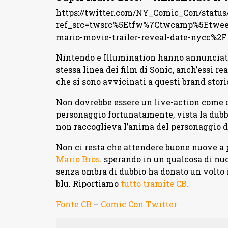
https://twitter.com/NY_Comic_Con/statu
ref_src=twsrc%5Etfw%7Ctwcamp%5Etwee
mario-movie-trailer-reveal-date-nycc%2F
Nintendo e Illumination hanno annunciato 
stessa linea dei film di Sonic, anch’essi r
che si sono avvicinati a questi brand stori
Non dovrebbe essere un live-action come q
personaggio fortunatamente, vista la dubbi
non raccoglieva l’anima del personaggio d
Non ci resta che attendere buone nuove a
Mario Bros
. sperando in un qualcosa di nu
senza ombra di dubbio ha donato un volto i
blu. Riportiamo
tutto tramite CB.
Fonte CB
–
Comic Con Twitter