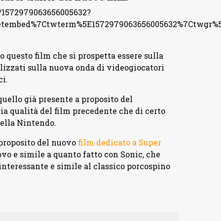
s/1572979063656005632?
tembed%7Ctwterm%5E1572979063656005632%7Ctwgr%5E
questo film che si prospetta essere sulla
ealizzati sulla nuova onda di videogiocatori
ci.
uello già presente a proposito del
a qualità del film precedente che di certo
ella Nintendo.
 proposito del nuovo
film dedicato a Super
ovo e simile a quanto fatto con Sonic, che
nteressante e simile al classico porcospino