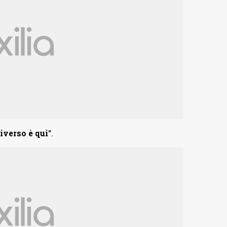
iverso è qui
“.