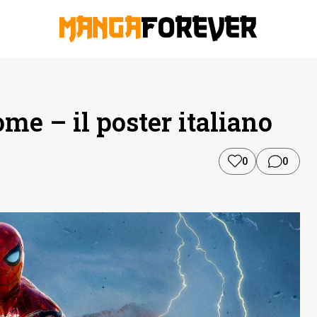
e – il poster italiano
0
0