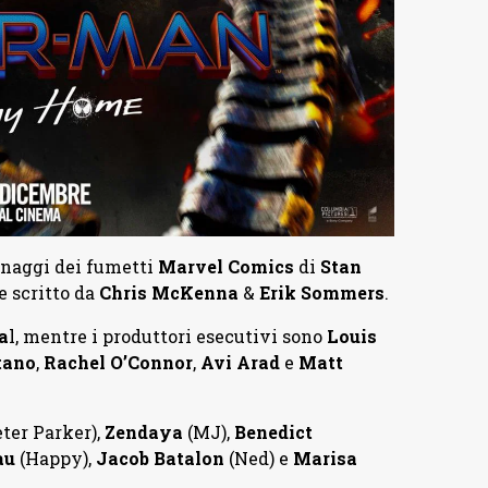
sonaggi dei fumetti
Marvel Comics
di
Stan
e scritto da
Chris McKenna
&
Erik Sommers
.
a
l, mentre i produttori esecutivi sono
Louis
tano
,
Rachel O’Connor
,
Avi Arad
e
Matt
eter Parker),
Zendaya
(MJ),
Benedict
au
(Happy),
Jacob Batalon
(Ned) e
Marisa