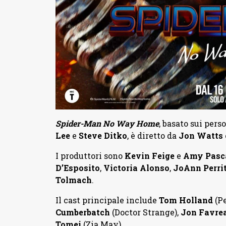
Spider-Man No Way Home
, basato sui per
Lee
e
Steve Ditko
, è diretto da
Jon Watts
I produttori sono
Kevin Feige
e
Amy Pasc
D’Esposito
,
Victoria Alonso
,
JoAnn Perri
Tolmach
.
Il cast principale include
Tom Holland
(P
Cumberbatch
(Doctor Strange),
Jon Favre
Tomei
(Zia May).