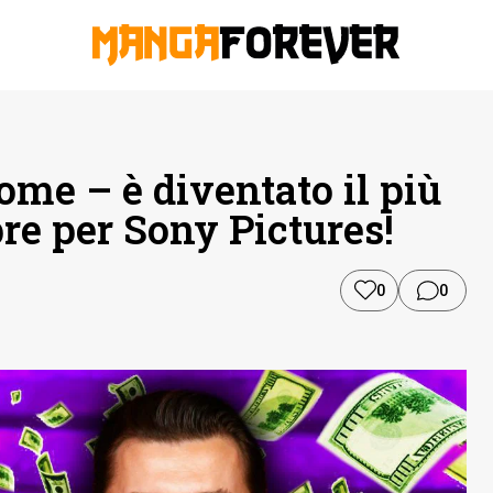
e – è diventato il più
re per Sony Pictures!
0
0