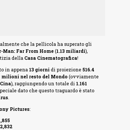
almente che la pellicola ha superato gli
r-Man: Far From Home
(
1.13 miliardi
),
tizia della
Casa Cinematografica
!
to in appena
13 giorni
di proiezione
516.4
 milioni
nel resto del Mondo
(ovviamente
Cina
), raggiungendo un totale di
1.161
 speciale dato che questo traguardo è stato
rus
.
ony Pictures
:
1,855
32,832