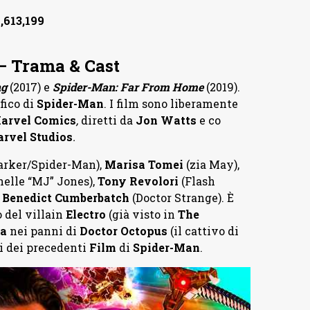
,613,199
 Trama & Cast
ng
(2017) e
Spider-Man: Far From Home
(2019).
fico di
Spider-Man
. I film sono liberamente
arvel Comics
,
diretti da
Jon Watts
e co
rvel Studios
.
arker/Spider-Man),
Marisa Tomei
(zia May),
elle “MJ” Jones),
Tony Revolori
(Flash
e
Benedict Cumberbatch
(Doctor Strange). È
 del villain
Electro
(già visto in
The
na
nei panni di
Doctor Octopus
(il cattivo di
gi dei precedenti
Film
di
Spider-Man
.