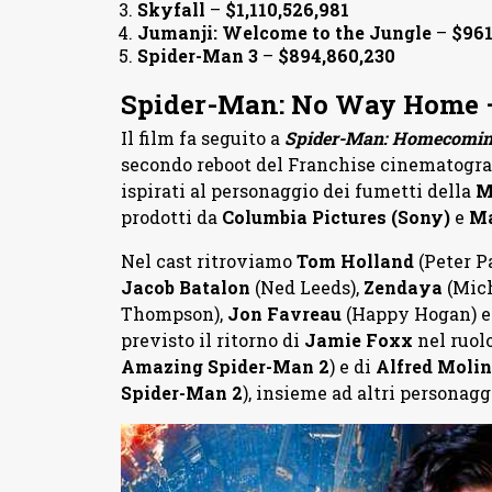
Skyfall
–
$1,110,526,981
Jumanji: Welcome to the Jungle
–
$961
Spider-Man 3
–
$894,860,230
Spider-Man: No Way Home –
Il film fa seguito a
Spider-Man: Homecomi
secondo reboot del Franchise cinematogra
ispirati al personaggio dei fumetti della
M
prodotti da
Columbia Pictures (Sony)
e
Ma
Nel cast ritroviamo
Tom Holland
(Peter P
Jacob Batalon
(Ned Leeds),
Zendaya
(Mich
Thompson),
Jon Favreau
(Happy Hogan) 
previsto il ritorno di
Jamie Foxx
nel ruolo
Amazing Spider-Man 2
) e di
Alfred Moli
Spider-Man 2
), insieme ad altri personag