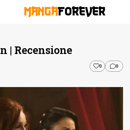
un | Recensione
0
0