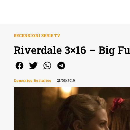
RECENSIONI SERIE TV
Riverdale 3×16 – Big F
Domenico Bottalico
21/03/2019