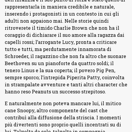
rappresentarla in maniera credibile e naturale,
inserendo i protagonisti in un contesto in cui gli
adulti non appaiono mai. Nelle storie quindi
ritroverete il timido Charlie Brown che non ha il
coraggio di dichiarare il suo amore alla ragazza dai
capelli rossi; l’arrogante Lucy, pronta a criticare
tutto e tutti, ma perdutamente innamorata di
Schroeder, il ragazzino che non fa altro che suonare
Beethoven su un pianoforte da quattro soldi; il
tenero Linus e la sua coperta; il povero Pig Pen,
sempre sporco; l’intrepida Piperita Patty, coinvolta
in strampalate avventure e tanti altri character che
hanno reso Peanuts un successo strepitoso.
E naturalmente non poteva mancare lui, il mitico
cane Snoopy, altro componente del cast che
contribuì alla diffusione della striscia. I momenti
più divertenti sono proprio quelli incentrati su di
lui. Talvolta da solo, talvolta in compagnia