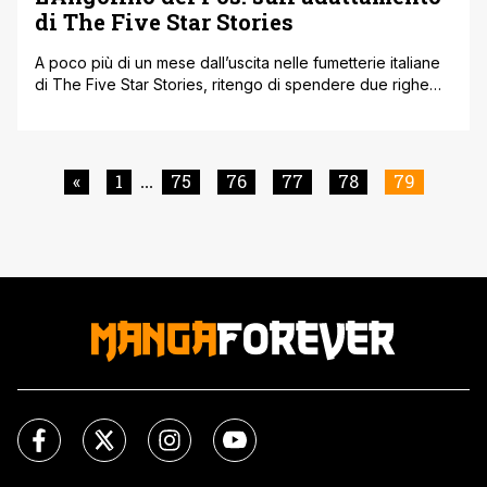
di The Five Star Stories
A poco più di un mese dall’uscita nelle fumetterie italiane
di The Five Star Stories, ritengo di spendere due righe
sulle scelte compiute nell’adattamento testuale e grafico,
in quanto molte rappresentano un’assoluta novità per noi,
e ritengo probabile che alcune di esse faranno discutere
e dibattere… Vedremo. ^^ Innanzitutto, per rispettare il
«
1
75
76
77
78
79
...
volere dell’autore, il [']