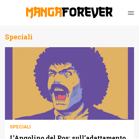
Speciali
SPECIALI
L’Angolino del Pos: sull’adattamento