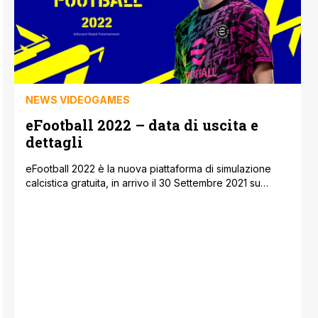
NEWS VIDEOGAMES
eFootball 2022 – data di uscita e
dettagli
eFootball 2022 è la nuova piattaforma di simulazione
calcistica gratuita, in arrivo il 30 Settembre 2021 su
PlayStation®5, PlayStation®4, Xbox Series X, Xbox
Series S, Xbox One, Windows 10 (PC), Steam (PC) e
poi in Autunno anche su dispositivi iOS e Android.
Seitaro Kimura, producer della serie eFootball™ per
Konami Digital Entertainment ha commentato: ‘eFootball’
è il [']