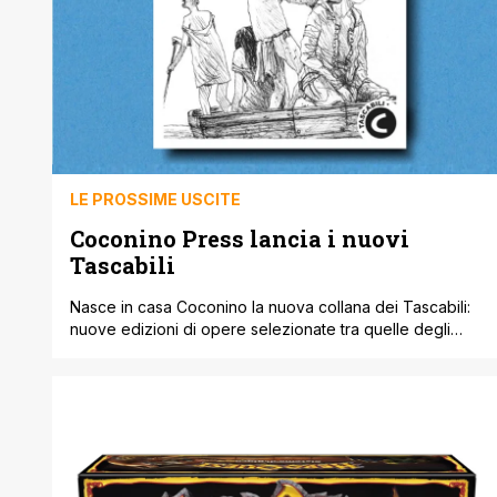
LE PROSSIME USCITE
Coconino Press lancia i nuovi
Tascabili
Nasce in casa Coconino la nuova collana dei Tascabili:
nuove edizioni di opere selezionate tra quelle degli
autori più amati del fumetto italiano e internazionale, in
formato 15 x 21 cm, in veste curatissima e da collezione,
al prezzo di soli 12,90 euro. Ciascun volume della
collana Tascabili sarà pubblicato in un’unica tiratura,
resterà disponibile [']