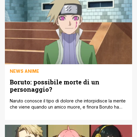
NEWS ANIME
Boruto: possibile morte di un
personaggio?
Naruto conosce il tipo di dolore che intorpidisce la mente
che viene quando un amico muore, e finora Boruto ha
evitato per lo più una simile prova. Certo, il giovane eroe
ha subito una perdita e ha affrontato alcune battaglie
selvagge. Tuttavia, sembra che Boruto: Naruto Next
Generations possa cambiare tutto questo non appena