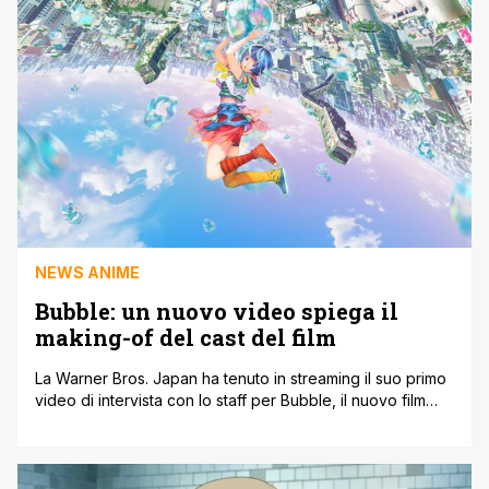
protagonista Tanjiro l’ammazzademoni. Con quasi 8 mesi
di distanza dal rilascio ufficiale, Ufotable [']
NEWS ANIME
Bubble: un nuovo video spiega il
making-of del cast del film
La Warner Bros. Japan ha tenuto in streaming il suo primo
video di intervista con lo staff per Bubble, il nuovo film
anime originale di Wit Studio. Nel video 'Story Section', il
regista Tetsuro Araki, che si è occupato già di titoli come
L'Attacco dei Giganti, e il produttore Genki Kawamura,
note per Your Name, [']