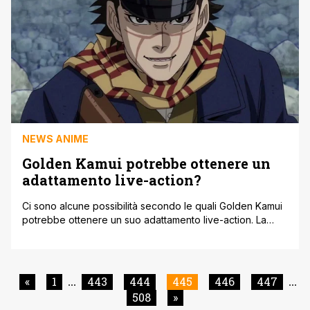
NEWS ANIME
Golden Kamui potrebbe ottenere un
adattamento live-action?
Ci sono alcune possibilità secondo le quali Golden Kamui
potrebbe ottenere un suo adattamento live-action. La
serie manga di Satoru Noda è stata pubblicata sulla rivista
Weekly Young Jump di Shueisha dal 2014 e da allora ha
avuto un sacco di successo grazie all'uscita del suo
adattamento anime. Dopo l'annuncio degli ultimi capitoli
«
1
443
444
445
446
447
...
...
finali del [']
508
»