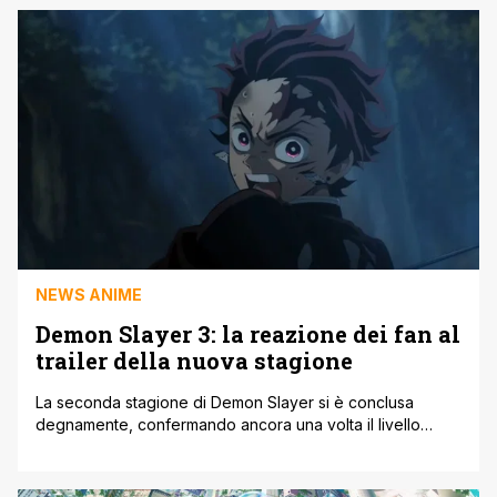
rimasto nascosto per molto tempo al pubblico. Il film però
segnerà il ritorno di Gohan come protagonista, che ha
avuto [']
NEWS ANIME
Demon Slayer 3: la reazione dei fan al
trailer della nuova stagione
La seconda stagione di Demon Slayer si è conclusa
degnamente, confermando ancora una volta il livello
incredibile di Ufotable per quanto riguarda le animazioni.
Lo studio di produzione non si ferma e sta già lavorando
alla terza stagione della fortunata serie, che vede come