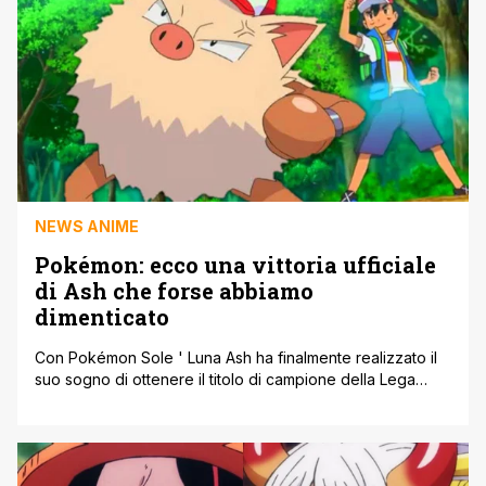
NEWS ANIME
Pokémon: ecco una vittoria ufficiale
di Ash che forse abbiamo
dimenticato
Con Pokémon Sole ' Luna Ash ha finalmente realizzato il
suo sogno di ottenere il titolo di campione della Lega
della Regione di Alola, dopo centinaia di episodi,
l'allenatore riesce ad ottenere una vittoria importante
quindi. Ma non tutti sanno che non è il primo titolo ufficiale
vinto da Ash. Infatti il primo traguardo importante [']