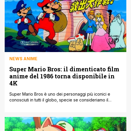
NEWS ANIME
Super Mario Bros: il dimenticato film
anime del 1986 torna disponibile in
4K
Super Mario Bros è uno dei personaggi più iconici e
conosciuti in tutti il globo, specie se consideriamo il
mondo dell'intrattenimento videoludico. Il personaggio
inizialmente creato da Nintendo nel 1985 per NES come
platforming game, ha creato basi solide per le produzioni
future, diventando una delle figure più amate e
apprezzate dagli appassionati del genere [']