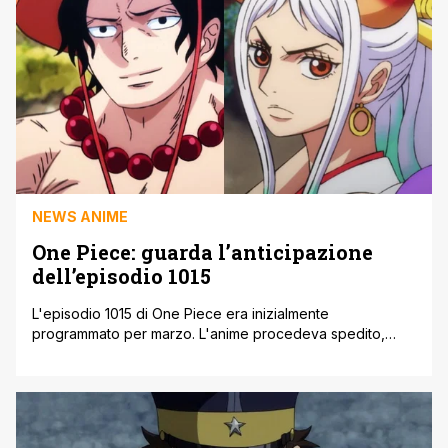
NEWS ANIME
One Piece: guarda l’anticipazione
dell’episodio 1015
L'episodio 1015 di One Piece era inizialmente
programmato per marzo. L'anime procedeva spedito,
adattando i capitoli del manga scritto e disegnato da
Eiichiro Oda. L'attacco hacker ai danni di Toei Animation è
stato però imprevedibile e molto deleterio, scombinando
completamente i piani della compagnia. Ciò ha portato a
un rinvio di diversi anime. Tra i coinvolti [']