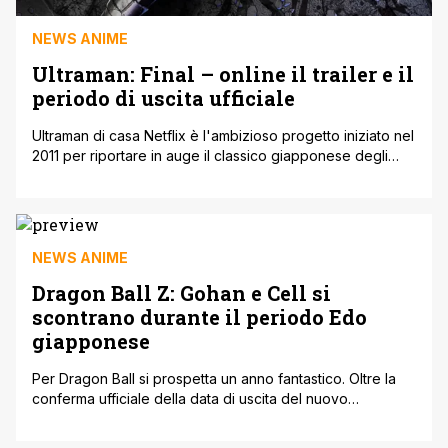
NEWS ANIME
Ultraman: Final – online il trailer e il
periodo di uscita ufficiale
Ultraman di casa Netflix è l'ambizioso progetto iniziato nel
2011 per riportare in auge il classico giapponese degli
anni sessanta, un'icona senza tempo nella terra del Sol
Levante. Posto come sequel diretto l'anime sta ricevendo
un ottima accoglienza da parte del pubblico. Infatti dopo il
recente rilascio della terza stagione, Netflix ha già
condiviso il [']
NEWS ANIME
Dragon Ball Z: Gohan e Cell si
scontrano durante il periodo Edo
giapponese
Per Dragon Ball si prospetta un anno fantastico. Oltre la
conferma ufficiale della data di uscita del nuovo
lungometraggio Dragon Ball Super: Super Hero, l'opera di
Toriyama sta spulciando nel manga il passato dei Saiyan,