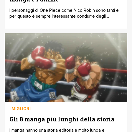
I personaggi di One Piece come Nico Robin sono tanti e
per questo è sempre interessante condurre degli
approfondimenti su uno di questi, soprattutto se ci
riferiamo alla ciurma di Rufy Cappello di Paglia. Al
momento l'equipaggio è composto da dieci pirati e quelli
storici sono, escludendo il capitano, Zoro, Nami e Usopp.
Subito dopo [']
I MIGLIORI
Gli 8 manga più lunghi della storia
I manga hanno una storia editoriale molto lunga e