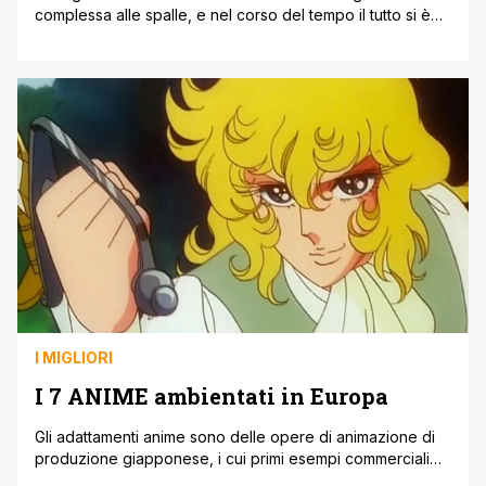
complessa alle spalle, e nel corso del tempo il tutto si è
evoluto dando spazio a nuove storie e nuovi obiettivi. Ma
come tutti i settori esistono delle realtà che resistono nel
tempo, e senza dar peso a nessuno continuano verso la
loro avventura, regalando sempre [']
I MIGLIORI
I 7 ANIME ambientati in Europa
Gli adattamenti anime sono delle opere di animazione di
produzione giapponese, i cui primi esempi commerciali
risalgono al 1917. Tuttavia soltanto negli anni sessanta,