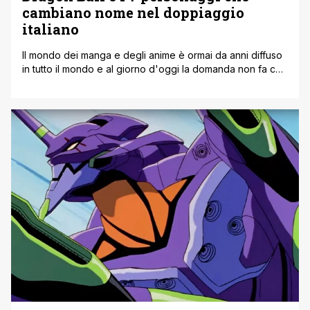
cambiano nome nel doppiaggio
italiano
Il mondo dei manga e degli anime è ormai da anni diffuso
in tutto il mondo e al giorno d'oggi la domanda non fa che
crescere senza sosta. Chiunque ha un proprio anime
preferito, che guardava da piccolino, molto
probabilmente dopo essere tornato da scuola. Erano
quegli anni in cui durante l'ora di pranzo era [']