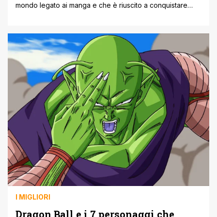
mondo legato ai manga e che è riuscito a conquistare
tantissimi appassionati sparsi in tutto il mondo grazie al
suo manga shonen, Naruto. Quest'ultimo è il manga che
ha consacrato Masashi Kishimoto, debuttando sulla rivista
Weekly Shonen Jump di Shueisha il 4 ottobre 1999. La
storia [']
I MIGLIORI
Dragon Ball e i 7 personaggi che