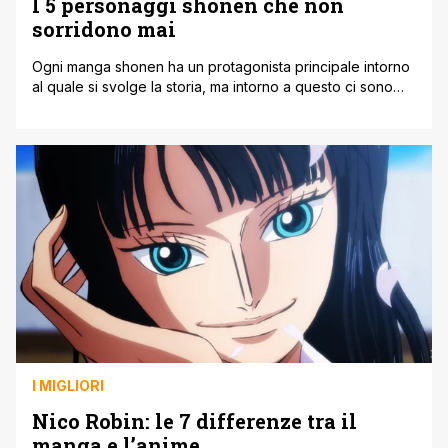
I 5 personaggi shonen che non
sorridono mai
Ogni manga shonen ha un protagonista principale intorno
al quale si svolge la storia, ma intorno a questo ci sono
altrettanti personaggi che sono importanti. Tra le
particolarità dei personaggi dei manga shonen rientrano
sicuramente il non volersi mai arrendere alle difficoltà e
raggiungere i loro sogni. I valori più importanti e
principalmente trattati sono [']
I MIGLIORI
Nico Robin: le 7 differenze tra il
manga e l’anime