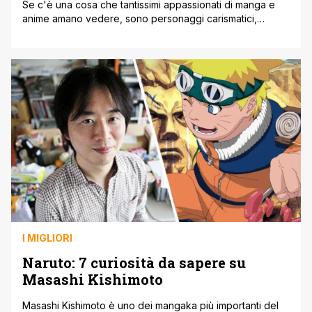
Se c'è una cosa che tantissimi appassionati di manga e
anime amano vedere, sono personaggi carismatici,
intelligenti e soprattutto potenti. Spesso, principalmente
nei manga shonen, i protagonisti subiscono la superiorità
dell'avversario prima di poter capire come sconfiggerlo,
ma è impossibile non ammettere quanto sia piacevole
guardare un potente protagonista dominare facilmente i
propri avversari. Chiaramente [']
I MIGLIORI
Naruto: 7 curiosità da sapere su
Masashi Kishimoto
Masashi Kishimoto è uno dei mangaka più importanti del