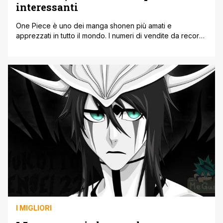
interessanti
One Piece è uno dei manga shonen più amati e
apprezzati in tutto il mondo. I numeri di vendite da record
che ha siglato lo portano al di sopra rispetto a tutti gli altri
manga e continua ad avere un enorme seguito anche
dopo 26 anni dal suo debutto su Weekly Shonen Jump.
Un'aspetto che [']
I MIGLIORI