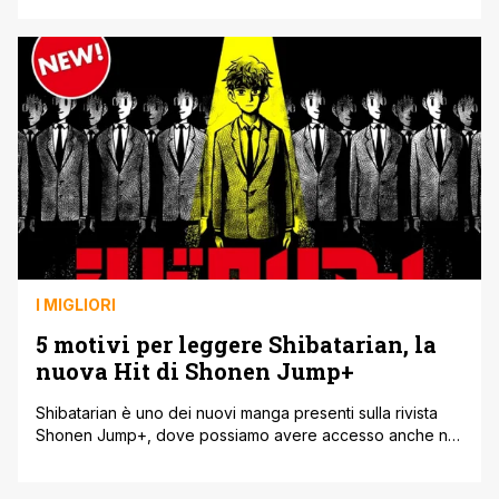
grazie soprattutto all'influenza delle opere di Osamu
Tezuka, questo il medium riesce ad acquisire le sue
caratteristiche salienti. Nel corso dei decenni successivi
gli anime hanno ottenuto grande popolarità in Giappone e
[']
I MIGLIORI
5 motivi per leggere Shibatarian, la
nuova Hit di Shonen Jump+
Shibatarian è uno dei nuovi manga presenti sulla rivista
Shonen Jump+, dove possiamo avere accesso anche noi
in Italia. Lo scorso 9 aprile è stato anche pubblicato il
secondo capitolo, e successivamente al successo