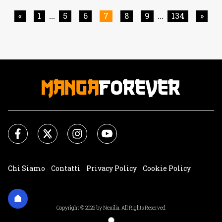
giapponese del primo noi siamo qui a consigliarvelo
elencandovi 5 motivi per non perdervi questa nuova hit.
«
1
5
6
7
8
9
134
»
...
...
Katsuya Iwamuro è l'autore [']
Chi Siamo
Contatti
Privacy Policy
Cookie Policy
Impostazioni Cookie
Copyright © 2026 by Nexilia. All Rights Reserved