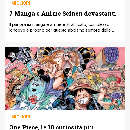
I MIGLIORI
7 Manga e Anime Seinen devastanti
Il panorama manga e anime è stratificato, complesso,
longevo e proprio per questo abbiamo sempre delle
storie diverse dal volto unico e inimitabile, come quelle
che andremo a visionare di seguito. Da Tezuka di acqua
ne è passata sotto i ponti e il mutamento del medium è
stato impressionante da quel momento, specie per
quanto [']
I MIGLIORI
One Piece, le 10 curiosità più