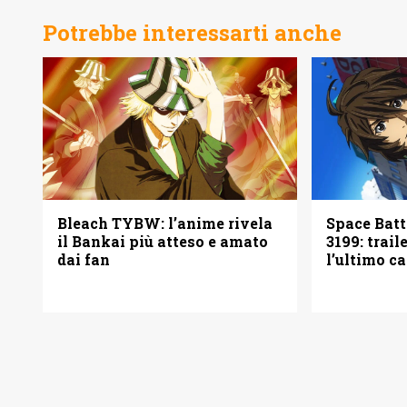
Potrebbe interessarti anche
Bleach TYBW: l’anime rivela
Space Bat
il Bankai più atteso e amato
3199: trail
dai fan
l’ultimo c