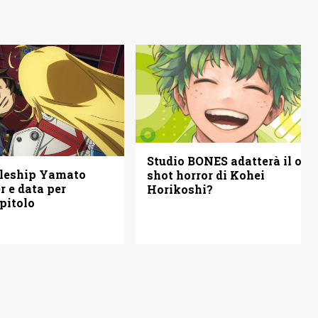
Studio BONES adatterà il one
tleship Yamato
shot horror di Kohei
er e data per
Horikoshi?
apitolo