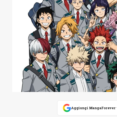
Aggiungi MangaForever tra