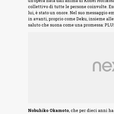
un’opera nata dall’anima di Kōhei Horikosh
collettivo di tutte le persone coinvolte. Es
lui, è stato un onore. Nel suo messaggio e
in avanti, proprio come Deku, insieme all
saluto che suona come una promessa: PLUS
Nobuhiko
Okamoto
, che per dieci anni h