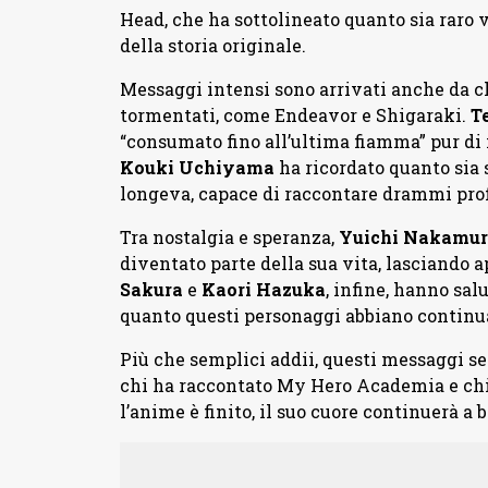
Head, che ha sottolineato quanto sia raro 
della storia originale.
Messaggi intensi sono arrivati anche da c
tormentati, come Endeavor e Shigaraki.
T
“consumato fino all’ultima fiamma” pur di
Kouki
Uchiyama
ha ricordato quanto sia s
longeva, capace di raccontare drammi profon
Tra nostalgia e speranza,
Yuichi
Nakamur
diventato parte della sua vita, lasciando ap
Sakura
e
Kaori
Hazuka
, infine, hanno sal
quanto questi personaggi abbiano continuat
Più che semplici addii, questi messaggi s
chi ha raccontato My Hero Academia e chi 
l’anime è finito, il suo cuore continuerà a 