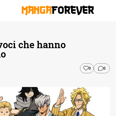
voci che hanno
io
0
0