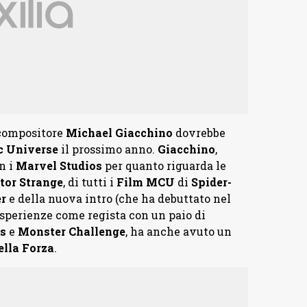
 compositore
Michael Giacchino
dovrebbe
c Universe
il prossimo anno.
Giacchino
,
n i
Marvel Studios
per quanto riguarda le
tor Strange
, di tutti i
Film MCU
di
Spider-
er
e della nuova intro (che ha debuttato nel
sperienze come regista con un paio di
ks
e
Monster Challenge
, ha anche avuto un
ella Forza
.