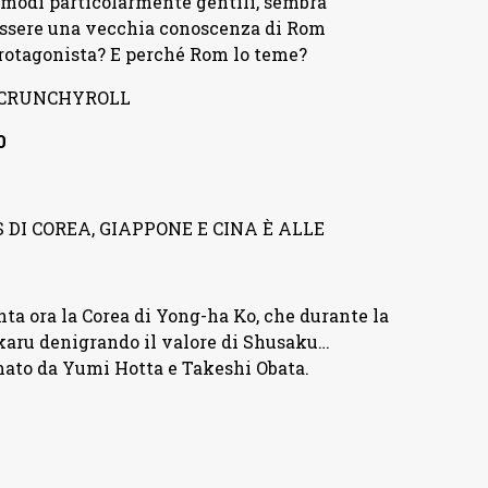
 modi particolarmente gentili, sembra
e essere una vecchia conoscenza di Rom
rotagonista? E perché Rom lo teme?
U CRUNCHYROLL
0
 DI COREA, GIAPPONE E CINA È ALLE
onta ora la Corea di Yong-ha Ko, che durante la
aru denigrando il valore di Shusaku…
mato da Yumi Hotta e Takeshi Obata.