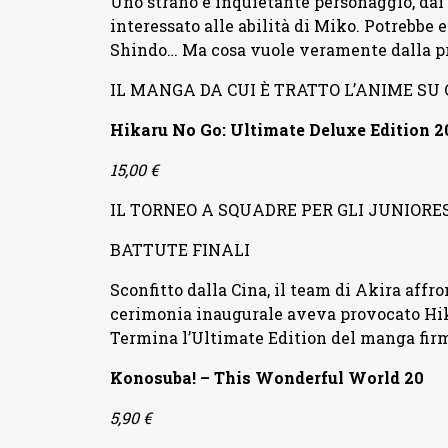
Uno strano e inquietante personaggio, dai
interessato alle abilità di Miko. Potrebb
Shindo… Ma cosa vuole veramente dalla p
IL MANGA DA CUI È TRATTO L’ANIME S
Hikaru No Go: Ultimate Deluxe Edition 2
15,00 €
IL TORNEO A SQUADRE PER GLI JUNIORES
BATTUTE FINALI
Sconfitto dalla Cina, il team di Akira affr
cerimonia inaugurale aveva provocato Hik
Termina l’Ultimate Edition del manga fir
Konosuba! – This Wonderful World 20
5,90 €