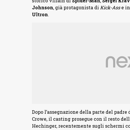
storico villain di
Spider-Man
,
Sergei Krav
Johnson
, già protagonista di
Kick-Ass
e in
Ultron
.
Dopo l’assegnazione della parte del padre 
Crowe, il casting prosegue con il resto del
Hechinger, recentemente sugli schermi co