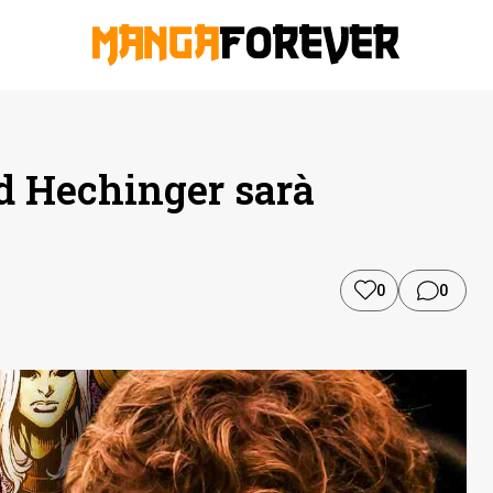
d Hechinger sarà
0
0