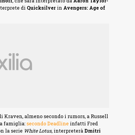
inoff
, che sarà interpretato da
Aaron Taylor-
terprete di
Quicksilver
in
Avengers: Age of
di Kraven, almeno secondo i rumors, a Russell
la famiglia:
secondo Deadline
infatti Fred
n la serie
White Lotus
, interpreterà
Dmitri