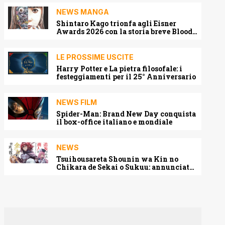
NEWS MANGA
Shintaro Kago trionfa agli Eisner
Awards 2026 con la storia breve Blood
Harvest
LE PROSSIME USCITE
Harry Potter e La pietra filosofale: i
festeggiamenti per il 25° Anniversario
NEWS FILM
Spider-Man: Brand New Day conquista
il box-office italiano e mondiale
NEWS
Tsuihousareta Shounin wa Kin no
Chikara de Sekai o Sukuu: annunciato
l’adattamento anime