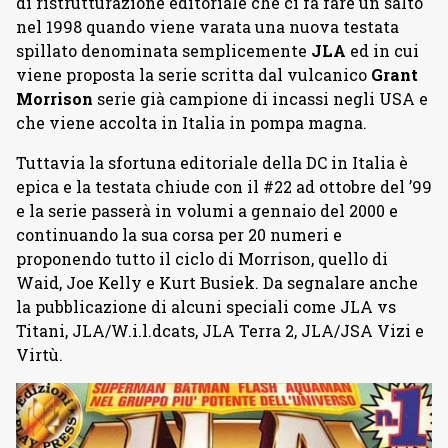
di ristrutturazione editoriale che ci fa fare un salto
nel 1998 quando viene varata una nuova testata
spillato denominata semplicemente
JLA
ed in cui
viene proposta la serie scritta dal vulcanico
Grant
Morrison
serie già campione di incassi negli USA e
che viene accolta in Italia in pompa magna.
Tuttavia la sfortuna editoriale della DC in Italia è
epica e la testata chiude con il #22 ad ottobre del ’99
e la serie passerà in volumi a gennaio del 2000 e
continuando la sua corsa per 20 numeri e
proponendo tutto il ciclo di Morrison, quello di
Waid, Joe Kelly e Kurt Busiek. Da segnalare anche
la pubblicazione di alcuni speciali come JLA vs
Titani, JLA/W.i.l.dcats, JLA Terra 2, JLA/JSA Vizi e
Virtù.