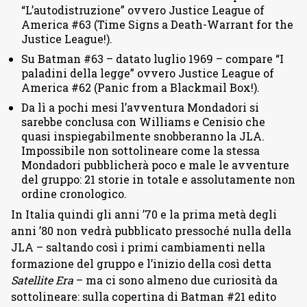
“L’autodistruzione” ovvero Justice League of
America #63 (Time Signs a Death-Warrant for the
Justice League!).
Su Batman #63 – datato luglio 1969 – compare “I
paladini della legge” ovvero Justice League of
America #62 (Panic from a Blackmail Box!).
Da lì a pochi mesi l’avventura Mondadori si
sarebbe conclusa con Williams e Cenisio che
quasi inspiegabilmente snobberanno la JLA.
Impossibile non sottolineare come la stessa
Mondadori pubblicherà poco e male le avventure
del gruppo: 21 storie in totale e assolutamente non
ordine cronologico.
In Italia quindi gli anni ’70 e la prima metà degli
anni ’80 non vedrà pubblicato pressoché nulla della
JLA – saltando così i primi cambiamenti nella
formazione del gruppo e l’inizio della così detta
Satellite Era
– ma ci sono almeno due curiosità da
sottolineare: sulla copertina di Batman #21 edito