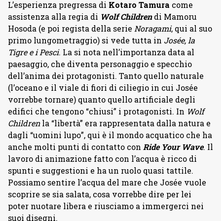
L’esperienza pregressa di
Kotaro Tamura
come
assistenza alla regia di
Wolf Children
di Mamoru
Hosoda (e poi regista della serie
Noragami
, qui al suo
primo lungometraggio) si vede tutta in
Josée, la
Tigre e i Pesci
. La si nota nell’importanza data al
paesaggio, che diventa personaggio e specchio
dell’anima dei protagonisti. Tanto quello naturale
(l’oceano e il viale di fiori di ciliegio in cui Josée
vorrebbe tornare) quanto quello artificiale degli
edifici che tengono “chiusi” i protagonisti. In
Wolf
Children
la “libertà” era rappresentata dalla natura e
dagli “uomini lupo”, qui è il mondo acquatico che ha
anche molti punti di contatto con
Ride Your Wave
. Il
lavoro di animazione fatto con l’acqua è ricco di
spunti e suggestioni e ha un ruolo quasi tattile.
Possiamo sentire l’acqua del mare che Josée vuole
scoprire se sia salata, cosa vorrebbe dire per lei
poter nuotare libera e riusciamo a immergerci nei
suoi disegni.