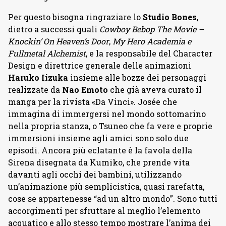
Per questo bisogna ringraziare lo
Studio Bones
,
dietro a successi quali
Cowboy Bebop The Movie –
Knockin’ On Heaven’s Door
,
My Hero Academia e
Fullmetal Alchemist
, e la responsabile del Character
Design e direttrice generale delle animazioni
Haruko Iizuka
insieme alle bozze dei personaggi
realizzate da
Nao Emoto
che già aveva curato il
manga per la rivista «Da Vinci». Josée che
immagina di immergersi nel mondo sottomarino
nella propria stanza, o Tsuneo che fa vere e proprie
immersioni insieme agli amici sono solo due
episodi. Ancora più eclatante è la favola della
Sirena disegnata da Kumiko, che prende vita
davanti agli occhi dei bambini, utilizzando
un’animazione più semplicistica, quasi rarefatta,
cose se appartenesse “ad un altro mondo”. Sono tutti
accorgimenti per sfruttare al meglio l’elemento
acquatico e allo stesso tempo mostrare l’anima dei