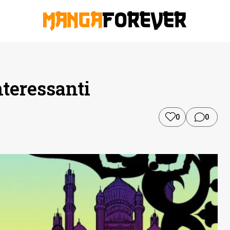
nteressanti
0
0