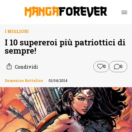
I MIGLIORI
I 10 supereroi più patriottici di
sempre!
Condividi
0
0
Domenico Bottalico
01/04/2014