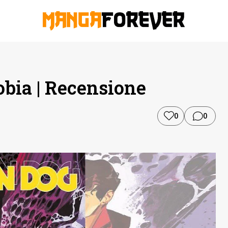
obia | Recensione
0
0