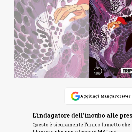
Aggiungi MangaForever tra
L’indagatore dell’incubo alle pre
Questo è sicuramente l’unico fumetto che h
libreria e che non rileggerò MAI più.