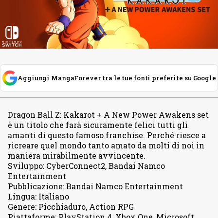
Aggiungi MangaForever tra le tue fonti preferite su Google
Dragon Ball Z
:
Kakarot + A New Power Awakens set
è un titolo che farà sicuramente felici tutti gli
amanti di questo famoso franchise. Perché riesce a
ricreare quel mondo tanto amato da molti di noi in
maniera mirabilmente avvincente.
Sviluppo
:
CyberConnect2, Bandai Namco
Entertainment
Pubblicazione
:
Bandai Namco Entertainment
Lingua
:
Italiano
Genere
:
Picchiaduro, Action RPG
Piattaforme
:
PlayStation 4, Xbox One, Microsoft